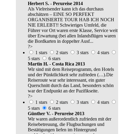
Herbert S. - Perureise 2014
Als Vielreisender kann ich das durchaus
abschätzen – EINE SO PERFEKT
ORGANISIERTE TOUR HAB ICH NOCH
NIE ERLEBT!! Schwieriges Umfeld, die
Führer vor Ort waren erste Klasse, Service weit
über Erwartung (bei allen Inlandsflügen waren
die Bordkarten in doppelter Ausf...
?>
1 stars
2 stars
3 stars
4 stars
5 stars
6 stars
Martin H. - Costa Rica 2013
Wir sind mit dem Reiseprogramm, den Hotels
und der Pünktlichkeit sehr zufrieden (…).Die
Reiseroute war sehr interessant, ein guter
Querschnitt durch das Land, besonders schön
war der Endpunkt an der Pazifikseite.
?>
1 stars
2 stars
3 stars
4 stars
5 stars
6 stars
Günther V. - Perureise 2013
Wir waren außerordentlich zufrieden mit der
Reisebetreuung, die Flugbuchungen und
Bestätigungen liefen im Hintergrund