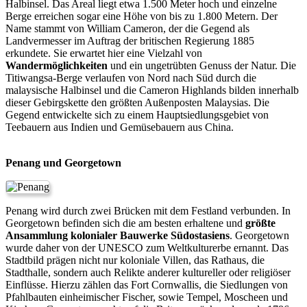
Halbinsel. Das Areal liegt etwa 1.500 Meter hoch und einzelne
Berge erreichen sogar eine Höhe von bis zu 1.800 Metern. Der
Name stammt von William Cameron, der die Gegend als
Landvermesser im Auftrag der britischen Regierung 1885
erkundete. Sie erwartet hier eine Vielzahl von
Wandermöglichkeiten
und ein ungetrübten Genuss der Natur. Die
Titiwangsa-Berge verlaufen von Nord nach Süd durch die
malaysische Halbinsel und die Cameron Highlands bilden innerhalb
dieser Gebirgskette den größten Außenposten Malaysias. Die
Gegend entwickelte sich zu einem Hauptsiedlungsgebiet von
Teebauern aus Indien und Gemüsebauern aus China.
Penang und Georgetown
Penang wird durch zwei Brücken mit dem Festland verbunden. In
Georgetown befinden sich die am besten erhaltene und
größte
Ansammlung kolonialer Bauwerke Südostasiens
. Georgetown
wurde daher von der UNESCO zum Weltkulturerbe ernannt. Das
Stadtbild prägen nicht nur koloniale Villen, das Rathaus, die
Stadthalle, sondern auch Relikte anderer kultureller oder religiöser
Einflüsse. Hierzu zählen das Fort Cornwallis, die Siedlungen von
Pfahlbauten einheimischer Fischer, sowie Tempel, Moscheen und