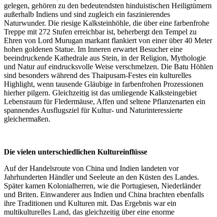
gelegen, gehören zu den bedeutendsten hinduistischen Heiligtümern
außerhalb Indiens und sind zugleich ein faszinierendes
Naturwunder. Die riesige Kalksteinhöhle, die über eine farbenfrohe
Treppe mit 272 Stufen erreichbar ist, beherbergt den Tempel zu
Ehren von Lord Murugan markant flankiert von einer über 40 Meter
hohen goldenen Statue. Im Inneren erwartet Besucher eine
beeindruckende Kathedrale aus Stein, in der Religion, Mythologie
und Natur auf eindrucksvolle Weise verschmelzen. Die Batu Höhlen
sind besonders während des Thaipusam-Festes ein kulturelles
Highlight, wenn tausende Gläubige in farbenfrohen Prozessionen
hierher pilgern. Gleichzeitig ist das umliegende Kalksteingebiet
Lebensraum für Fledermäuse, Affen und seltene Pflanzenarten ein
spannendes Ausflugsziel für Kultur- und Naturinteressierte
gleichermaßen.
Die vielen unterschiedlichen Kultureinflüsse
Auf der Handelsroute von China und Indien landeten vor
Jahrhunderten Händler und Seeleute an den Küsten des Landes.
Später kamen Kolonialherren, wie die Portugiesen, Niederländer
und Briten. Einwanderer aus Indien und China brachten ebenfalls
ihre Traditionen und Kulturen mit. Das Ergebnis war ein
multikulturelles Land, das gleichzeitig über eine enorme