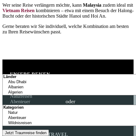
Wer seine Reise verlängern möchte, kann
Malaysia
zudem ideal mit
Vietnam Reisen
kombinieren – etwa mit einem Besuch der Halong-
Bucht oder der historischen Städte Hanoi und Hoi An.
Gerne beraten wir Sie individuell, welche Kombination am besten
zu Ihren Reisewünschen passt.
UNSERE REISEN
Tierreisen
Nordlichter
Wale & Delfine
Naturreisen
oder
Abenteuer
Polarreisen
Wildnisreisen
Vogelreisen
Big Five
ÜBER COLIBRI TRAVEL