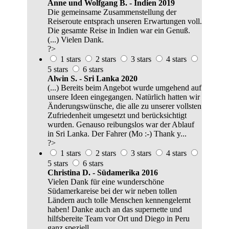
Anne und Wolfgang B. - Indien 2019
Die gemeinsame Zusammenstellung der
Reiseroute entsprach unseren Erwartungen voll.
Die gesamte Reise in Indien war ein Genuß.
(...) Vielen Dank.
?>
1 stars
2 stars
3 stars
4 stars
5 stars
6 stars
Alwin S. - Sri Lanka 2020
(...) Bereits beim Angebot wurde umgehend auf
unsere Ideen eingegangen. Natürlich hatten wir
Änderungswünsche, die alle zu unserer vollsten
Zufriedenheit umgesetzt und berücksichtigt
wurden. Genauso reibungslos war der Ablauf
in Sri Lanka. Der Fahrer (Mo :-) Thank y...
?>
1 stars
2 stars
3 stars
4 stars
5 stars
6 stars
Christina D. - Südamerika 2016
Vielen Dank für eine wunderschöne
Südamerkareise bei der wir neben tollen
Ländern auch tolle Menschen kennengelernt
haben! Danke auch an das supernette und
hilfsbereite Team vor Ort und Diego in Peru
ganz speziell.