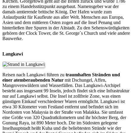
Kirchen. Georgetown geht auf die Briten zurück und wurde 1786
zu einem Handelsstützpunkt ausgebaut. Namensgeber war der
damals amtierende britische König. Der Hafen wurde zum
Anlaufpunkt für Kaufleute aus aller Welt. Menschen aus Europa,
Asien und dem mittleren Osten zogen auf die Insel Penang und
hinterließen ihre Spuren in der Altstadt. Zu den Sehenswürdigkeiten
gehören der Clock Tower, die St. George´s Church und viele andere
Bauwerke.
Langkawi
Reisen nach Langkawi führen zu
traumhaften Stränden und
einer atemberaubenden Natur
mit Dschungel, Affen,
Mangrovenwäldern und Wasserfällen. Das Langkawi-Archipel
besteht aus insgesamt 99 Inseln, jedoch findet sich eine Infrastruktur
nur auf Langkawi selbst. Die Insel ist zollfreie Zone, was einen
günstigen Einkauf verschiedener Waren ermöglicht. Langkawi ist
etwa 30 Kilometer vom Festland entfernt und befindet sich im
Nordosten von Malaysia in der Straße von Malakka. Sie umfasst
eine Größe von 320 Quadratkilometern und ihr höchster Berg, der
Gunung Raya, ist 890 Meter hoch. Die im Südosten gelegene
Inselhauptstadt heißt Kuha und die beliebtesten Strände wie der