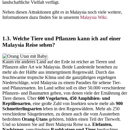
landschaftliche Vielfalt verfügt.
Neben diesen Attraktionen gibt es in Malaysia noch viele weitere,
Informationen dazu finden Sie in unserem
Malaysia Wiki.
1.3. Welche Tiere und Pflanzen kann ich auf einer
Malaysia Reise sehen?
Kaum ein anderes Land auf der Erde ist reicher an Tieren und
Pflanzen aller Art wie Malaysia. Beide Landesteile bestehen zu
mehr als der Hälfte aus immergrünem Regenwald. Durch das
feuchtwarme tropische Klima und die ganzjährigen ergiebigen
Niederschläge, wird Malaysia zu einem Paradies für seltene Tier-
und Pflanzenarten. Im Land selbst soll es über 50.000 verschiedene
Pflanzen- und Baumarten geben, von denen viele der Ernährung der
Tiere dienen. Über
600 Vogelarten, 450 Amphibien- und
Reptilienarten
, eine große Zahl von Insekten sowie mehr als
900
Schmetterlingsarten
leben in den Regenwäldern. Mehr als 250
verschiedene Säugetierarten, zu denen auch die vom Aussterben
bedrohten
Orang-Utans
gehören, bilden einen Teil der Tierwelt.
Und so können Sie auf Ihrer Malaysia Reise u.a.
Elefanten,
Nashörner
, verschiedene
Raubkatzen und Tiger
beobachten.