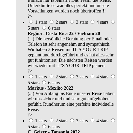
Einfach nur fabelhaft!! Das Team, die Reise,
Unterkünfte es war alles perfekt und unsere
Vorstellungen wurden noch übertroffen!!!
?>
1 stars
2 stars
3 stars
4 stars
5 stars
6 stars
Regina - Costa Rica 22 / Vietnam 20
(...) Die persönliche Beratung per Email oder
Telefon ist sehr angenehm und sympathisch.
Wir haben 2 Reisen mit IT’S YOUR TRIP
geplant und durchgeführt und es hat alles sehr
gut funktioniert. Die nächsten Reisen werden
wir wieder mit IT’S YOUR TRIP planen.
?>
1 stars
2 stars
3 stars
4 stars
5 stars
6 stars
Markus - Mexiko 2022
(...) Von Anfang bis Ende unserer Reise haben
wir uns sicher und und sehr gut aufgehoben
gefühlt. Rundherum eine perfekte individuelle
Reise.
?>
1 stars
2 stars
3 stars
4 stars
5 stars
6 stars
C. Geiger - Tansania 2022