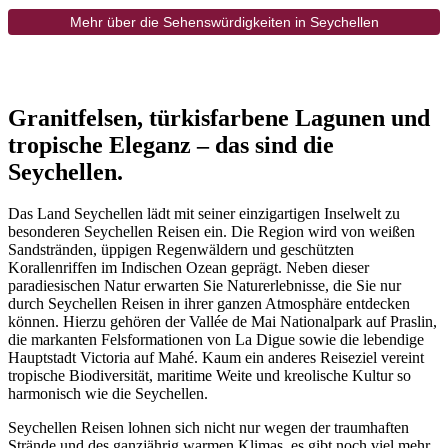
Mehr über die Sehenswürdigkeiten in Seychellen
Granitfelsen, türkisfarbene Lagunen und
tropische Eleganz – das sind die
Seychellen.
Das Land Seychellen lädt mit seiner einzigartigen Inselwelt zu
besonderen Seychellen Reisen ein. Die Region wird von weißen
Sandstränden, üppigen Regenwäldern und geschützten
Korallenriffen im Indischen Ozean geprägt. Neben dieser
paradiesischen Natur erwarten Sie Naturerlebnisse, die Sie nur
durch Seychellen Reisen in ihrer ganzen Atmosphäre entdecken
können. Hierzu gehören der Vallée de Mai Nationalpark auf Praslin,
die markanten Felsformationen von La Digue sowie die lebendige
Hauptstadt Victoria auf Mahé. Kaum ein anderes Reiseziel vereint
tropische Biodiversität, maritime Weite und kreolische Kultur so
harmonisch wie die Seychellen.
Seychellen Reisen lohnen sich nicht nur wegen der traumhaften
Strände und des ganzjährig warmen Klimas, es gibt noch viel mehr