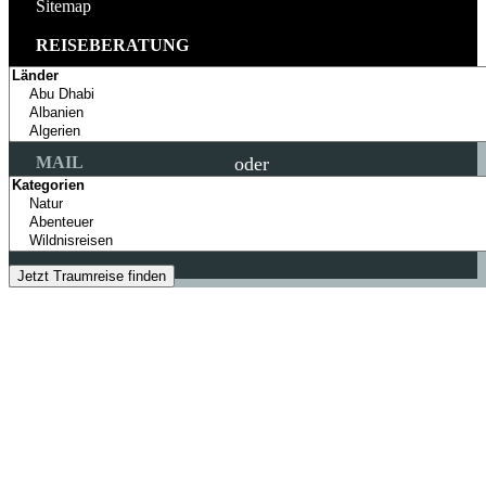
Sitemap
REISEBERATUNG
TELEFON
+49 (0) 89 69393228
MO - SA: 9 - 20 UHR
MAIL
oder
info@colibri-travel.de