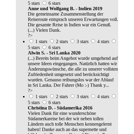
5 stars
6 stars
Anne und Wolfgang B. - Indien 2019
Die gemeinsame Zusammenstellung der
Reiseroute entsprach unseren Erwartungen voll.
Die gesamte Reise in Indien war ein Genuß.
(...) Vielen Dank.
?>
1 stars
2 stars
3 stars
4 stars
5 stars
6 stars
Alwin S. - Sri Lanka 2020
(...) Bereits beim Angebot wurde umgehend auf
unsere Ideen eingegangen. Natürlich hatten wir
Änderungswünsche, die alle zu unserer vollsten
Zufriedenheit umgesetzt und berücksichtigt
wurden. Genauso reibungslos war der Ablauf
in Sri Lanka. Der Fahrer (Mo :-) Thank y...
?>
1 stars
2 stars
3 stars
4 stars
5 stars
6 stars
Christina D. - Südamerika 2016
Vielen Dank für eine wunderschöne
Südamerkareise bei der wir neben tollen
Ländern auch tolle Menschen kennengelernt
haben! Danke auch an das supernette und