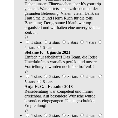
Haben unsere Flitterwochen über It's your trip
gebucht. Waren stets super zufrieden mit der
gesamten Betreuung. Vielen, vielen Dank an
Frau Smajic und Herrn Ruch für die tolle
Betreuung. Der gesamte Urlaub war top
organisiert und wir hatten eine unvergessliche
Zeit. I...
?>
1 stars
2 stars
3 stars
4 stars
5 stars
6 stars
Stefanie F. - Uganda 2021
Einfach nur fabelhaft!! Das Team, die Reise,
Unterkünfte es war alles perfekt und unsere
Vorstellungen wurden noch übertroffen!!!
?>
1 stars
2 stars
3 stars
4 stars
5 stars
6 stars
Anja H.-G. - Ecuador 2018
Reiseberatung war kompetent und immer
erreichbar. Auf besondere Wünsche wurde
besonders eingegangen. Uneingeschränkte
Empfehlung!
?>
1 stars
2 stars
3 stars
4 stars