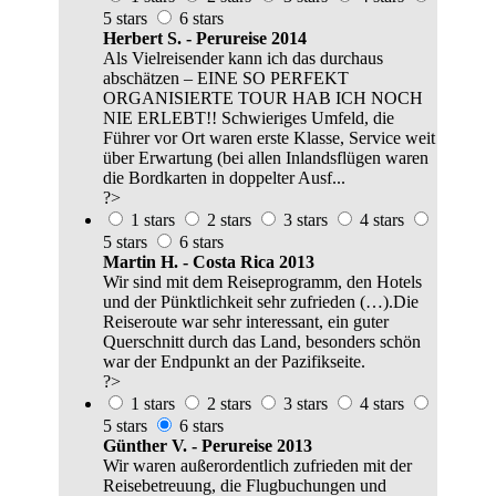
5 stars
6 stars
Herbert S. - Perureise 2014
Als Vielreisender kann ich das durchaus
abschätzen – EINE SO PERFEKT
ORGANISIERTE TOUR HAB ICH NOCH
NIE ERLEBT!! Schwieriges Umfeld, die
Führer vor Ort waren erste Klasse, Service weit
über Erwartung (bei allen Inlandsflügen waren
die Bordkarten in doppelter Ausf...
?>
1 stars
2 stars
3 stars
4 stars
5 stars
6 stars
Martin H. - Costa Rica 2013
Wir sind mit dem Reiseprogramm, den Hotels
und der Pünktlichkeit sehr zufrieden (…).Die
Reiseroute war sehr interessant, ein guter
Querschnitt durch das Land, besonders schön
war der Endpunkt an der Pazifikseite.
?>
1 stars
2 stars
3 stars
4 stars
5 stars
6 stars
Günther V. - Perureise 2013
Wir waren außerordentlich zufrieden mit der
Reisebetreuung, die Flugbuchungen und