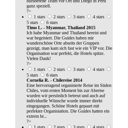
hilfsbereite Team vor Ort und Diego in Peru
ganz speziell.
?>
1 stars
2 stars
3 stars
4 stars
5 stars
6 stars
Timo L. - Myanmar, Thailand 2015
Ich habe Myanmar und Thailand bereist und
war begeistert. Die Guides haben mir
wunderschöne Orte abseits der Gruppen
gezeigt, man kam sich fast wie ein VIP vor. Die
Organisation war perfekt, die Hotels spitze.
Vielen Dank!
?>
1 stars
2 stars
3 stars
4 stars
5 stars
6 stars
Cornelia R. - Chilereise 2014
Eine hervorragend organisierte Reise im Süden
Chiles, vom ersten Moment bis zur Abreise
wurden wir persönlich betreut und auch auf
individuelle Wünsche wurde immer direkt
eingegangen. Schöne Hotels gepaart mit
perfekter Organisiation. Die Guides hatten ein
extrem br...
?>
1 stars
2 stars
3 stars
4 stars