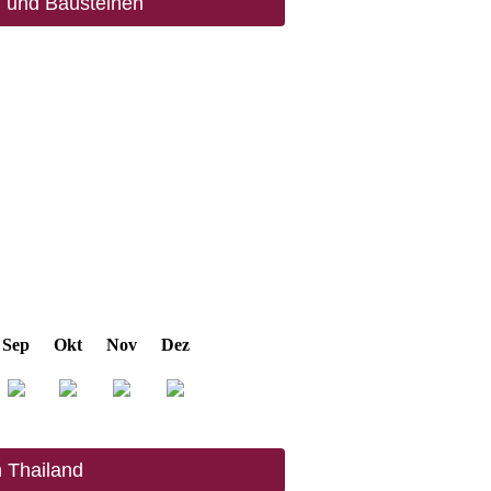
n und Bausteinen
Sep
Okt
Nov
Dez
n Thailand