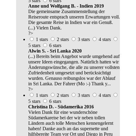
5 stars
6 stars
Anne und Wolfgang B. - Indien 2019
Die gemeinsame Zusammenstellung der
Reiseroute entsprach unseren Erwartungen voll.
Die gesamte Reise in Indien war ein Genuß.
(...) Vielen Dank.
?>
1 stars
2 stars
3 stars
4 stars
5 stars
6 stars
Alwin S. - Sri Lanka 2020
(...) Bereits beim Angebot wurde umgehend auf
unsere Ideen eingegangen. Natürlich hatten wir
Änderungswünsche, die alle zu unserer vollsten
Zufriedenheit umgesetzt und berücksichtigt
wurden. Genauso reibungslos war der Ablauf
in Sri Lanka. Der Fahrer (Mo :-) Thank y...
?>
1 stars
2 stars
3 stars
4 stars
5 stars
6 stars
Christina D. - Südamerika 2016
Vielen Dank für eine wunderschöne
Südamerkareise bei der wir neben tollen
Ländern auch tolle Menschen kennengelernt
haben! Danke auch an das supernette und
hilfsbereite Team vor Ort und Diego in Peru