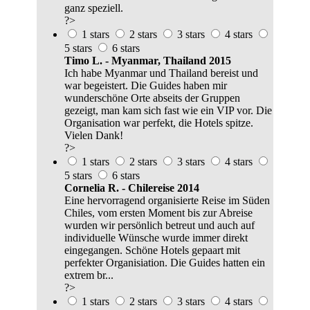
ganz speziell.
?>
1 stars
2 stars
3 stars
4 stars
5 stars
6 stars
Timo L. - Myanmar, Thailand 2015
Ich habe Myanmar und Thailand bereist und
war begeistert. Die Guides haben mir
wunderschöne Orte abseits der Gruppen
gezeigt, man kam sich fast wie ein VIP vor. Die
Organisation war perfekt, die Hotels spitze.
Vielen Dank!
?>
1 stars
2 stars
3 stars
4 stars
5 stars
6 stars
Cornelia R. - Chilereise 2014
Eine hervorragend organisierte Reise im Süden
Chiles, vom ersten Moment bis zur Abreise
wurden wir persönlich betreut und auch auf
individuelle Wünsche wurde immer direkt
eingegangen. Schöne Hotels gepaart mit
perfekter Organisiation. Die Guides hatten ein
extrem br...
?>
1 stars
2 stars
3 stars
4 stars