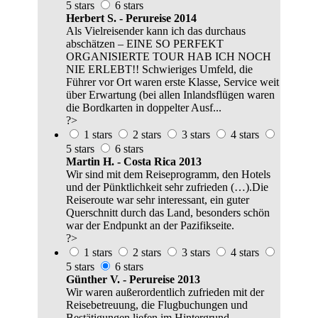
5 stars
6 stars
Herbert S. - Perureise 2014
Als Vielreisender kann ich das durchaus
abschätzen – EINE SO PERFEKT
ORGANISIERTE TOUR HAB ICH NOCH
NIE ERLEBT!! Schwieriges Umfeld, die
Führer vor Ort waren erste Klasse, Service weit
über Erwartung (bei allen Inlandsflügen waren
die Bordkarten in doppelter Ausf...
?>
1 stars
2 stars
3 stars
4 stars
5 stars
6 stars
Martin H. - Costa Rica 2013
Wir sind mit dem Reiseprogramm, den Hotels
und der Pünktlichkeit sehr zufrieden (…).Die
Reiseroute war sehr interessant, ein guter
Querschnitt durch das Land, besonders schön
war der Endpunkt an der Pazifikseite.
?>
1 stars
2 stars
3 stars
4 stars
5 stars
6 stars
Günther V. - Perureise 2013
Wir waren außerordentlich zufrieden mit der
Reisebetreuung, die Flugbuchungen und
Bestätigungen liefen im Hintergrund