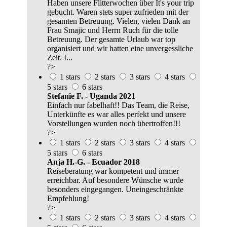
Haben unsere Flitterwochen über It's your trip
gebucht. Waren stets super zufrieden mit der
gesamten Betreuung. Vielen, vielen Dank an
Frau Smajic und Herrn Ruch für die tolle
Betreuung. Der gesamte Urlaub war top
organisiert und wir hatten eine unvergessliche
Zeit. I...
?>
1 stars
2 stars
3 stars
4 stars
5 stars
6 stars
Stefanie F. - Uganda 2021
Einfach nur fabelhaft!! Das Team, die Reise,
Unterkünfte es war alles perfekt und unsere
Vorstellungen wurden noch übertroffen!!!
?>
1 stars
2 stars
3 stars
4 stars
5 stars
6 stars
Anja H.-G. - Ecuador 2018
Reiseberatung war kompetent und immer
erreichbar. Auf besondere Wünsche wurde
besonders eingegangen. Uneingeschränkte
Empfehlung!
?>
1 stars
2 stars
3 stars
4 stars