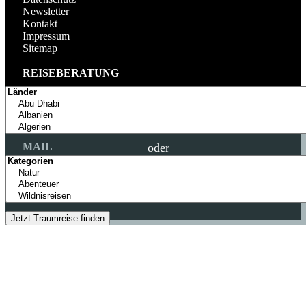
Newsletter
Kontakt
Impressum
Sitemap
REISEBERATUNG
TELEFON
+49 (0) 89 69393228
MO - SA: 9 - 20 UHR
MAIL
oder
info@colibri-travel.de