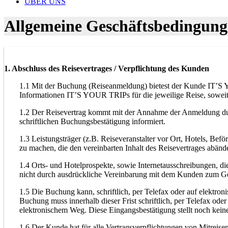
ÜBER UNS
Allgemeine Geschäftsbedingun
1. Abschluss des Reisevertrages / Verpflichtung des Kunden
1.1 Mit der Buchung (Reiseanmeldung) bietest der Kunde IT’S 
Informationen IT’S YOUR TRIPs für die jeweilige Reise, sowei
1.2 Der Reisevertrag kommt mit der Annahme der Anmeldung dur
schriftlichen Buchungsbestätigung informiert.
1.3 Leistungsträger (z.B. Reiseveranstalter vor Ort, Hotels, B
zu machen, die den vereinbarten Inhalt des Reisevertrages abä
1.4 Orts- und Hotelprospekte, sowie Internetausschreibungen, 
nicht durch ausdrückliche Vereinbarung mit dem Kunden zum G
1.5 Die Buchung kann, schriftlich, per Telefax oder auf elektro
Buchung muss innerhalb dieser Frist schriftlich, per Telefax o
elektronischem Weg. Diese Eingangsbestätigung stellt noch kei
1.6 Der Kunde hat für alle Vertragsverpflichtungen von Mitreise