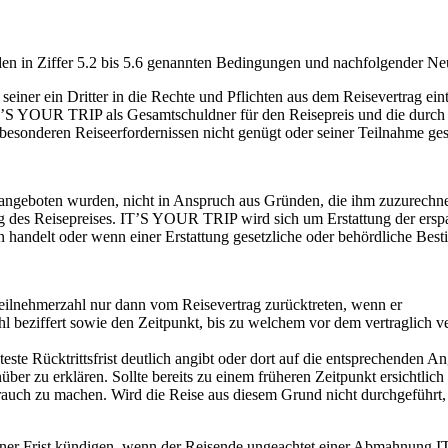
den in Ziffer 5.2 bis 5.6 genannten Bedingungen und nachfolgender N
einer ein Dritter in die Rechte und Pflichten aus dem Reisevertrag eintr
IT’S YOUR TRIP als Gesamtschuldner für den Reisepreis und die durch
besonderen Reiseerfordernissen nicht genügt oder seiner Teilnahme ge
geboten wurden, nicht in Anspruch aus Gründen, die ihm zuzurechnen 
ung des Reisepreises. IT’S YOUR TRIP wird sich um Erstattung der ers
gen handelt oder wenn einer Erstattung gesetzliche oder behördliche Be
lnehmerzahl nur dann vom Reisevertrag zurücktreten, wenn er
hl beziffert sowie den Zeitpunkt, bis zu welchem vor dem vertraglich
este Rücktrittsfrist deutlich angibt oder dort auf die entsprechenden An
r zu erklären. Sollte bereits zu einem früheren Zeitpunkt ersichtlich 
ch zu machen. Wird die Reise aus diesem Grund nicht durchgeführt, e
er Frist kündigen, wenn der Reisende ungeachtet einer Abmahnung IT