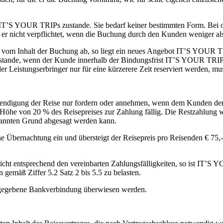
IT’S YOUR TRIPs zustande. Sie bedarf keiner bestimmten Form. Bei 
st er nicht verpflichtet, wenn die Buchung durch den Kunden weniger al
om Inhalt der Buchung ab, so liegt ein neues Angebot IT’S YOUR TRI
ustande, wenn der Kunde innerhalb der Bindungsfrist IT’S YOUR TRIP
er Leistungserbringer nur für eine kürzerere Zeit reserviert werden,
endigung der Reise nur fordern oder annehmen, wenn dem Kunden der
he von 20 % des Reisepreises zur Zahlung fällig. Die Restzahlung wi
enannten Grund abgesagt werden kann.
eine Übernachtung ein und übersteigt der Reisepreis pro Reisenden € 75
icht entsprechend den vereinbarten Zahlungsfälligkeiten, so ist IT’
 gemäß Ziffer 5.2 Satz 2 bis 5.5 zu belasten.
gegebene Bankverbindung überwiesen werden.