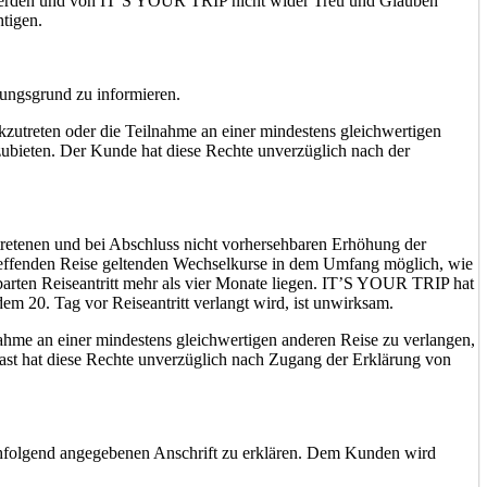
g werden und von IT’S YOUR TRIP nicht wider Treu und Glauben
htigen.
ungsgrund zu informieren.
ckzutreten oder die Teilnahme an einer mindestens gleichwertigen
ubieten. Der Kunde hat diese Rechte unverzüglich nach der
etretenen und bei Abschluss nicht vorhersehbaren Erhöhung der
reffenden Reise geltenden Wechselkurse in dem Umfang möglich, wie
barten Reiseantritt mehr als vier Monate liegen. IT’S YOUR TRIP hat
m 20. Tag vor Reiseantritt verlangt wird, ist unwirksam.
lnahme an einer mindestens gleichwertigen anderen Reise zu verlangen,
ast hat diese Rechte unverzüglich nach Zugang der Erklärung von
chfolgend angegebenen Anschrift zu erklären. Dem Kunden wird