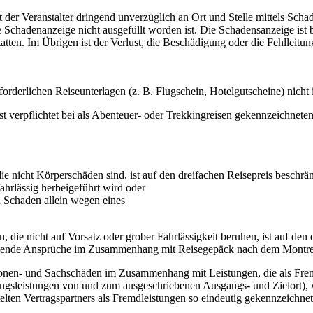
der Veranstalter dringend unverzüglich an Ort und Stelle mittels Schad
ie Schadenanzeige nicht ausgefüllt worden ist. Die Schadensanzeige is
ten. Im Übrigen ist der Verlust, die Beschädigung oder die Fehlleitun
derlichen Reiseunterlagen (z. B. Flugschein, Hotelgutscheine) nicht 
st verpflichtet bei als Abenteuer- oder Trekkingreisen gekennzeichne
 nicht Körperschäden sind, ist auf den dreifachen Reisepreis beschrän
hrlässig herbeigeführt wird oder
Schaden allein wegen eines
die nicht auf Vorsatz oder grober Fahrlässigkeit beruhen, ist auf den
gehende Ansprüche im Zusammenhang mit Reisegepäck nach dem Montre
onen- und Sachschäden im Zusammenhang mit Leistungen, die als Fremdl
ungsleistungen von und zum ausgeschriebenen Ausgangs- und Zielort), 
ten Vertragspartners als Fremdleistungen so eindeutig gekennzeichnet