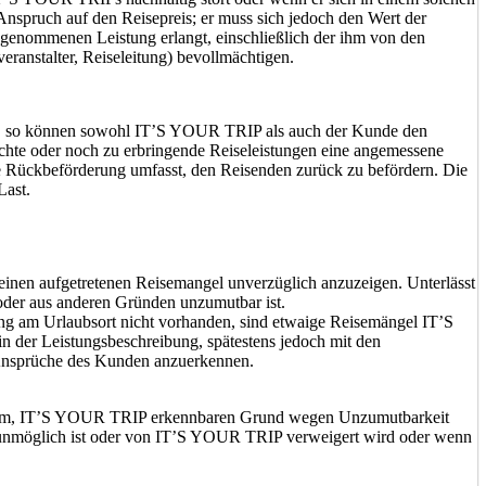
Anspruch auf den Reisepreis; er muss sich jedoch den Wert der
 genommenen Leistung erlangt, einschließlich der ihm von den
anstalter, Reiseleitung) bevollmächtigen.
htigt, so können sowohl IT’S YOUR TRIP als auch der Kunde den
hte oder noch zu erbringende Reiseleistungen eine angemessene
ie Rückbeförderung umfasst, den Reisenden zurück zu befördern. Die
Last.
einen aufgetretenen Reisemangel unverzüglich anzuzeigen. Unterlässt
t oder aus anderen Gründen unzumutbar ist.
tung am Urlaubsort nicht vorhanden, sind etwaige Reisemängel IT’S
 der Leistungsbeschreibung, spätestens jedoch mit den
gt, Ansprüche des Kunden anzuerkennen.
tigem, IT’S YOUR TRIP erkennbaren Grund wegen Unzumutbarkeit
fe unmöglich ist oder von IT’S YOUR TRIP verweigert wird oder wenn