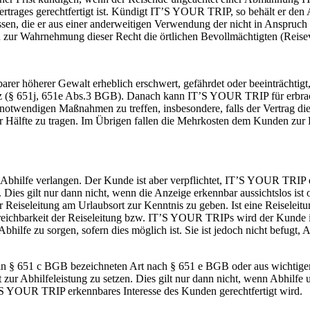
ertrages gerechtfertigt ist. Kündigt IT’S YOUR TRIP, so behält er den 
sen, die er aus einer anderweitigen Verwendung der nicht in Anspruch
ur Wahrnehmung dieser Recht die örtlichen Bevollmächtigten (Reisever
ehbarer höherer Gewalt erheblich erschwert, gefährdet oder beeinträc
tz (§ 651j, 651e Abs.3 BGB). Danach kann IT’S YOUR TRIP für erbrac
notwendigen Maßnahmen zu treffen, insbesondere, falls der Vertrag d
r Hälfte zu tragen. Im Übrigen fallen die Mehrkosten dem Kunden zur 
 Abhilfe verlangen. Der Kunde ist aber verpflichtet, IT’S YOUR TRIP 
in. Dies gilt nur dann nicht, wenn die Anzeige erkennbar aussichtslos is
r Reiseleitung am Urlaubsort zur Kenntnis zu geben. Ist eine Reiselei
ichbarkeit der Reiseleitung bzw. IT’S YOUR TRIPs wird der Kunde in
ür Abhilfe zu sorgen, sofern dies möglich ist. Sie ist jedoch nicht befu
er in § 651 c BGB bezeichneten Art nach § 651 e BGB oder aus wich
zur Abhilfeleistung zu setzen. Dies gilt nur dann nicht, wenn Abhil
T’S YOUR TRIP erkennbares Interesse des Kunden gerechtfertigt wird.