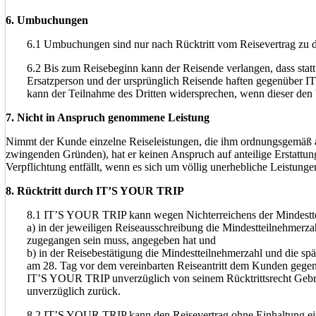
6. Umbuchungen
6.1 Umbuchungen sind nur nach Rücktritt vom Reisevertrag zu 
6.2 Bis zum Reisebeginn kann der Reisende verlangen, dass statt s
Ersatzperson und der ursprünglich Reisende haften gegenüber 
kann der Teilnahme des Dritten widersprechen, wenn dieser den 
7. Nicht in Anspruch genommene Leistung
Nimmt der Kunde einzelne Reiseleistungen, die ihm ordnungsgemäß an
zwingenden Gründen), hat er keinen Anspruch auf anteilige Erstatt
Verpflichtung entfällt, wenn es sich um völlig unerhebliche Leistun
8. Rücktritt durch IT’S YOUR TRIP
8.1 IT’S YOUR TRIP kann wegen Nichterreichens der Mindesttei
a) in der jeweiligen Reiseausschreibung die Mindestteilnehmerza
zugegangen sein muss, angegeben hat und
b) in der Reisebestätigung die Mindestteilnehmerzahl und die spät
am 28. Tag vor dem vereinbarten Reiseantritt dem Kunden gegenübe
IT’S YOUR TRIP unverzüglich von seinem Rücktrittsrecht Gebrau
unverzüglich zurück.
8.2 IT’S YOUR TRIP kann den Reisevertrag ohne Einhaltung ein