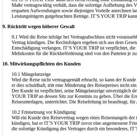
Maße vertragswidrig verhält, dass die sofortige Aufhebung des V
ersparten Aufwendungen sowie diejenigen Vorteile anrechnen las
Leistungsträgern gutgebrachten Beträge. IT’S YOUR TRIP kann z
9. Rücktritt wegen höherer Gewalt
9.1 Wird die Reise infolge bei Vertragsabschluss nicht vorauss
Vertrag kündigen. Die Rechtsfolgen ergeben sich aus dem Gese
Entschädigung verlangen. IT’S YOUR TRIP ist verpflichtet, die 
Mehrkosten für die Rückbeförderung sind von den Parteien je zu
10. Mitwirkungspflichten des Kunden
10.1 Mängelanzeige
Wird die Reise nicht vertragsgemäß erbracht, so kann der Kunde
er dies schuldhaft, tritt eine Minderung des Reisepreises nicht e
Der Kunde ist verpflichtet, seine Mängelanzeige unverzüglich de
YOUR TRIP an dessen Sitz zur Kenntnis zu geben. Über die Erre
Reiseunterlagen, unterrichtet. Die Reiseleitung ist beauftragt, f
10.2 Fristsetzung vor Kündigung
Will ein Kunde den Reisevertrag wegen eines Reisemangels d
kündigen, hat er IT’S YOUR TRIP zuvor eine angemessene Frist 
die sofortige Kündigung des Vertrages durch ein besonderes, I