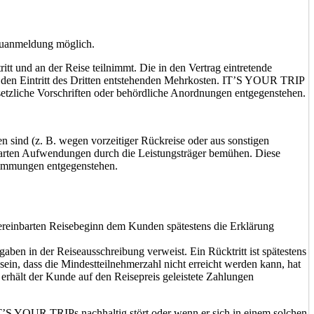
euanmeldung möglich.
itt und an der Reise teilnimmt. Die in den Vertrag eintretende
 den Eintritt des Dritten entstehenden Mehrkosten. IT’S YOUR TRIP
setzliche Vorschriften oder behördliche Anordnungen entgegenstehen.
sind (z. B. wegen vorzeitiger Rückreise oder aus sonstigen
parten Aufwendungen durch die Leistungsträger bemühen. Diese
stimmungen entgegenstehen.
 vereinbarten Reisebeginn dem Kunden spätestens die Erklärung
gaben in der Reiseausschreibung verweist. Ein Rücktritt ist spätestens
sein, dass die Mindestteilnehmerzahl nicht erreicht werden kann, hat
rhält der Kunde auf den Reisepreis geleistete Zahlungen
’S YOUR TRIPs nachhaltig stört oder wenn er sich in einem solchen