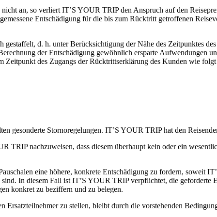
ise nicht an, so verliert IT’S YOUR TRIP den Anspruch auf den Reisepr
ne angemessene Entschädigung für die bis zum Rücktritt getroffenen R
estaffelt, d. h. unter Berücksichtigung der Nähe des Zeitpunktes des 
der Berechnung der Entschädigung gewöhnlich ersparte Aufwendungen 
m Zeitpunkt des Zugangs der Rücktrittserklärung des Kunden wie folgt
elten gesonderte Stornoregelungen. IT’S YOUR TRIP hat den Reisende
TRIP nachzuweisen, dass diesem überhaupt kein oder ein wesentlich n
 Pauschalen eine höhere, konkrete Entschädigung zu fordern, soweit 
sind. In diesem Fall ist IT’S YOUR TRIP verpflichtet, die geforderte
en konkret zu beziffern und zu belegen.
Ersatzteilnehmer zu stellen, bleibt durch die vorstehenden Bedingun