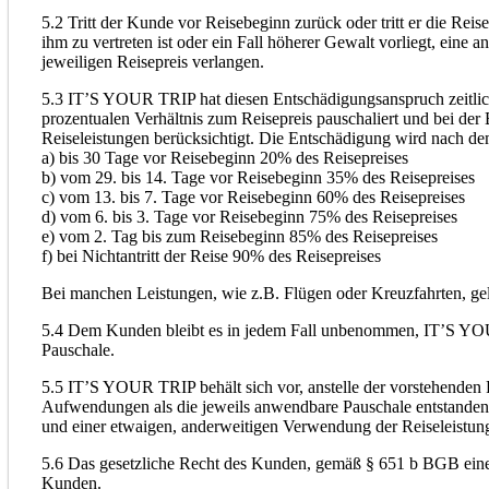
5.2 Tritt der Kunde vor Reisebeginn zurück oder tritt er die Re
ihm zu vertreten ist oder ein Fall höherer Gewalt vorliegt, ei
jeweiligen Reisepreis verlangen.
5.3 IT’S YOUR TRIP hat diesen Entschädigungsanspruch zeitlich g
prozentualen Verhältnis zum Reisepreis pauschaliert und bei 
Reiseleistungen berücksichtigt. Die Entschädigung wird nach de
a) bis 30 Tage vor Reisebeginn 20% des Reisepreises
b) vom 29. bis 14. Tage vor Reisebeginn 35% des Reisepreises
c) vom 13. bis 7. Tage vor Reisebeginn 60% des Reisepreises
d) vom 6. bis 3. Tage vor Reisebeginn 75% des Reisepreises
e) vom 2. Tag bis zum Reisebeginn 85% des Reisepreises
f) bei Nichtantritt der Reise 90% des Reisepreises
Bei manchen Leistungen, wie z.B. Flügen oder Kreuzfahrten, g
5.4 Dem Kunden bleibt es in jedem Fall unbenommen, IT’S YOUR 
Pauschale.
5.5 IT’S YOUR TRIP behält sich vor, anstelle der vorstehenden
Aufwendungen als die jeweils anwendbare Pauschale entstanden 
und einer etwaigen, anderweitigen Verwendung der Reiseleistung
5.6 Das gesetzliche Recht des Kunden, gemäß § 651 b BGB einen 
Kunden.