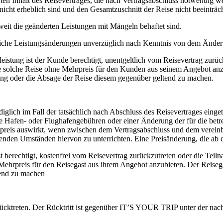
rten Inhalt des Reisevertrages, die nach Vertragsabschluss notwendi
nicht erheblich sind und den Gesamtzuschnitt der Reise nicht beeinträc
weit die geänderten Leistungen mit Mängeln behaftet sind.
liche Leistungsänderungen unverzüglich nach Kenntnis von dem Änder
leistung ist der Kunde berechtigt, unentgeltlich vom Reisevertrag zurü
 solche Reise ohne Mehrpreis für den Kunden aus seinem Angebot anz
g oder die Absage der Reise diesem gegenüber geltend zu machen.
iglich im Fall der tatsächlich nach Abschluss des Reisevertrages eing
e Hafen- oder Flughafengebühren oder einer Änderung der für die bet
epreis auswirkt, wenn zwischen dem Vertragsabschluss und dem verein
den Umständen hiervon zu unterrichten. Eine Preisänderung, die ab de
st berechtigt, kostenfrei vom Reisevertrag zurückzutreten oder die Tei
ehrpreis für den Reisegast aus ihrem Angebot anzubieten. Der Reiseg
end zu machen
rücktreten. Der Rücktritt ist gegenüber IT’S YOUR TRIP unter der na