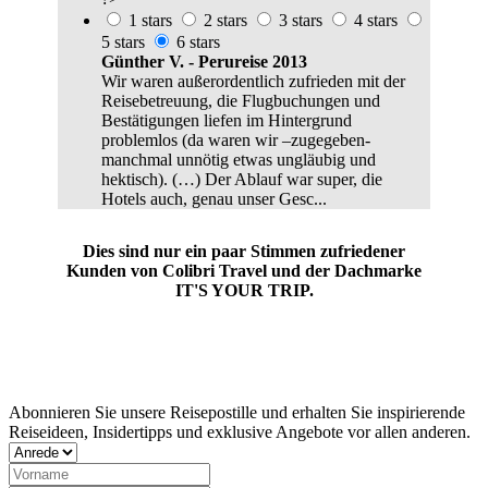
1 stars
2 stars
3 stars
4 stars
5 stars
6 stars
Günther V. - Perureise 2013
Wir waren außerordentlich zufrieden mit der
Reisebetreuung, die Flugbuchungen und
Bestätigungen liefen im Hintergrund
problemlos (da waren wir –zugegeben-
manchmal unnötig etwas ungläubig und
hektisch). (…) Der Ablauf war super, die
Hotels auch, genau unser Gesc...
Dies sind nur ein paar Stimmen zufriedener
Kunden von Colibri Travel und der Dachmarke
IT'S YOUR TRIP.
Jetzt Newsletter abonnieren
Abonnieren Sie unsere Reisepostille und erhalten Sie inspirierende
Reiseideen, Insidertipps und exklusive Angebote vor allen anderen.