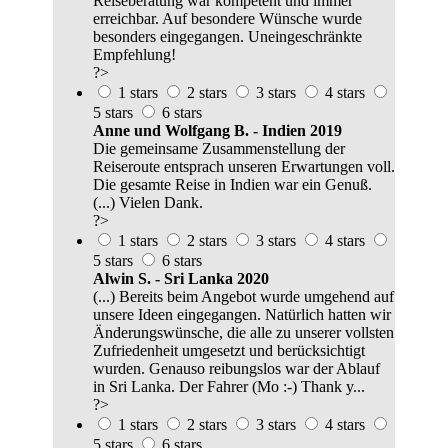
Reiseberatung war kompetent und immer
erreichbar. Auf besondere Wünsche wurde
besonders eingegangen. Uneingeschränkte
Empfehlung!
?>
1 stars
2 stars
3 stars
4 stars
5 stars
6 stars
Anne und Wolfgang B. - Indien 2019
Die gemeinsame Zusammenstellung der
Reiseroute entsprach unseren Erwartungen voll.
Die gesamte Reise in Indien war ein Genuß.
(...) Vielen Dank.
?>
1 stars
2 stars
3 stars
4 stars
5 stars
6 stars
Alwin S. - Sri Lanka 2020
(...) Bereits beim Angebot wurde umgehend auf
unsere Ideen eingegangen. Natürlich hatten wir
Änderungswünsche, die alle zu unserer vollsten
Zufriedenheit umgesetzt und berücksichtigt
wurden. Genauso reibungslos war der Ablauf
in Sri Lanka. Der Fahrer (Mo :-) Thank y...
?>
1 stars
2 stars
3 stars
4 stars
5 stars
6 stars