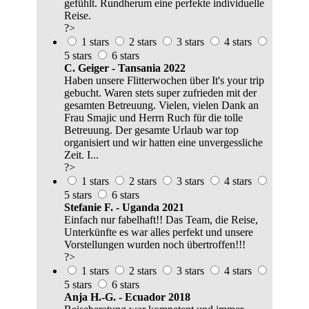
gefühlt. Rundherum eine perfekte individuelle
Reise.
?>
1 stars
2 stars
3 stars
4 stars
5 stars
6 stars
C. Geiger - Tansania 2022
Haben unsere Flitterwochen über It's your trip
gebucht. Waren stets super zufrieden mit der
gesamten Betreuung. Vielen, vielen Dank an
Frau Smajic und Herrn Ruch für die tolle
Betreuung. Der gesamte Urlaub war top
organisiert und wir hatten eine unvergessliche
Zeit. I...
?>
1 stars
2 stars
3 stars
4 stars
5 stars
6 stars
Stefanie F. - Uganda 2021
Einfach nur fabelhaft!! Das Team, die Reise,
Unterkünfte es war alles perfekt und unsere
Vorstellungen wurden noch übertroffen!!!
?>
1 stars
2 stars
3 stars
4 stars
5 stars
6 stars
Anja H.-G. - Ecuador 2018