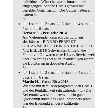
individuelle Wünsche wurde immer direkt
eingegangen. Schöne Hotels gepaart mit
perfekter Organisiation. Die Guides hatten ein
extrem br...
?>
1 stars
2 stars
3 stars
4 stars
5 stars
6 stars
Herbert S. - Perureise 2014
Als Vielreisender kann ich das durchaus
abschätzen – EINE SO PERFEKT
ORGANISIERTE TOUR HAB ICH NOCH
NIE ERLEBT!! Schwieriges Umfeld, die
Führer vor Ort waren erste Klasse, Service weit
über Erwartung (bei allen Inlandsflügen waren
die Bordkarten in doppelter Ausf...
?>
1 stars
2 stars
3 stars
4 stars
5 stars
6 stars
Martin H. - Costa Rica 2013
Wir sind mit dem Reiseprogramm, den Hotels
und der Pünktlichkeit sehr zufrieden (…).Die
Reiseroute war sehr interessant, ein guter
Querschnitt durch das Land, besonders schön
war der Endpunkt an der Pazifikseite.
?>