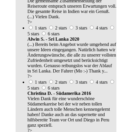
Die gemeinsame Zusammenstellung der
Reiseroute entsprach unseren Erwartungen voll.
Die gesamte Reise in Indien war ein Genuß.
(...) Vielen Dank.
?>
1 stars
2 stars
3 stars
4 stars
5 stars
6 stars
Alwin S. - Sri Lanka 2020
(...) Bereits beim Angebot wurde umgehend auf
unsere Ideen eingegangen. Natürlich hatten wir
Änderungswünsche, die alle zu unserer vollsten
Zufriedenheit umgesetzt und berücksichtigt
wurden. Genauso reibungslos war der Ablauf
in Sri Lanka. Der Fahrer (Mo :-) Thank y...
?>
1 stars
2 stars
3 stars
4 stars
5 stars
6 stars
Christina D. - Südamerika 2016
Vielen Dank für eine wunderschöne
Südamerkareise bei der wir neben tollen
Ländern auch tolle Menschen kennengelernt
haben! Danke auch an das supernette und
hilfsbereite Team vor Ort und Diego in Peru
ganz speziell.
?>