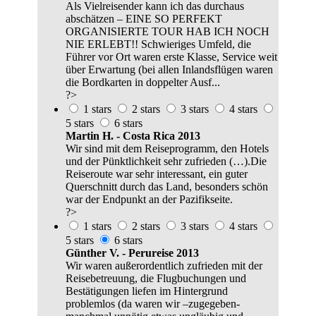
Als Vielreisender kann ich das durchaus
abschätzen – EINE SO PERFEKT
ORGANISIERTE TOUR HAB ICH NOCH
NIE ERLEBT!! Schwieriges Umfeld, die
Führer vor Ort waren erste Klasse, Service weit
über Erwartung (bei allen Inlandsflügen waren
die Bordkarten in doppelter Ausf...
?>
1 stars
2 stars
3 stars
4 stars
5 stars
6 stars
Martin H. - Costa Rica 2013
Wir sind mit dem Reiseprogramm, den Hotels
und der Pünktlichkeit sehr zufrieden (…).Die
Reiseroute war sehr interessant, ein guter
Querschnitt durch das Land, besonders schön
war der Endpunkt an der Pazifikseite.
?>
1 stars
2 stars
3 stars
4 stars
5 stars
6 stars
Günther V. - Perureise 2013
Wir waren außerordentlich zufrieden mit der
Reisebetreuung, die Flugbuchungen und
Bestätigungen liefen im Hintergrund
problemlos (da waren wir –zugegeben-