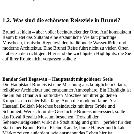
1.2. Was sind die schönsten Reiseziele in Brunei?
Brunei ist klein – aber voller beeindruckender Orte. Auf kompaktem
Raum bietet das Sultanat eine erstaunliche Vielfalt: prächtige
Moscheen, tropische Regenwälder, traditionelle Wasserdörfer und
moderne Architektur. Eine Brunei Reise führt nicht zu vielen Orten
– aber zu den richtigen. Hier sind die wichtigsten Highlights, die Sie
auf Ihrer Route nicht verpassen sollten:
Bandar Seri Begawan – Hauptstadt mit goldener Seele
Die Hauptstadt Bruneis ist eine Mischung aus königlichem Glanz,
religiöser Architektur und entspannter Atmosphäre. Ein Highlight ist
die Sultan-Omar-Ali-Saifuddien-Moschee mit ihrer goldenen
Kuppel – ein echter Blickfang. Auch die moderne Jame’ Asr
Hassanil Bolkiah Moschee beeindruckt mit ihrer Größe und
Schönheit. Wer sich für die Geschichte Bruneis interessiert, sollte
das Royal Regalia Museum besuchen. Trotz all der
Sehenswürdigkeiten wirkt die Stadt ruhig und grün – perfekt für den
Start einer Brunei Reise. Kleine Kanäle, bunte Häuser und lokale
Märkte zeigen außerdem, wie entspannt das Leben hier ist.