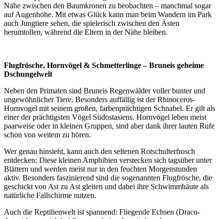
Nähe zwischen den Baumkronen zu beobachten – manchmal sogar
auf Augenhöhe. Mit etwas Glück kann man beim Wandern im Park
auch Jungtiere sehen, die spielerisch zwischen den Ästen
herumtollen, während die Eltern in der Nähe bleiben.
Flugfrösche, Hornvögel & Schmetterlinge – Bruneis geheime
Dschungelwelt
Neben den Primaten sind Bruneis Regenwälder voller bunter und
ungewöhnlicher Tiere. Besonders auffällig ist der Rhinoceros-
Hornvogel mit seinem großen, farbenprächtigen Schnabel. Er gilt als
einer der prächtigsten Vögel Südostasiens. Hornvögel leben meist
paarweise oder in kleinen Gruppen, sind aber dank ihrer lauten Rufe
schon von weitem zu hören.
Wer genau hinsieht, kann auch den seltenen Rotschulterfrosch
entdecken: Diese kleinen Amphibien verstecken sich tagsüber unter
Blättern und werden meist nur in den feuchten Morgenstunden
aktiv. Besonders faszinierend sind die sogenannten Flugfrösche, die
geschickt von Ast zu Ast gleiten und dabei ihre Schwimmhäute als
natürliche Fallschirme nutzen.
Auch die Reptilienwelt ist spannend: Fliegende Echsen (Draco-