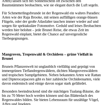
Arten) lassen sich bei Sonnenschein oft zwischen den
Baumstämmen beobachten, wie sie elegant durch die Luft segeln.
Für Schmetterlingsfreunde ist der Regenwald ein wahres Paradies:
Arten wie der Raja Brooke, mit seinen auffälligen orange-blauen
Flügeln, oder der große Atlasfalter tauchen immer wieder auf und
sorgen für spektakuläre Fotomotive. Geduld und leises Beobachten
werden hier belohnt – jede Brunei Reise, die etwas Zeit im
Regenwald einplant, bietet die Chance auf unvergessliche
Tierbegegnungen.
Mangroven, Tropenwald & Orchideen – grüne Vielfalt in
Brunei
Bruneis Pflanzenwelt ist unglaublich vielfältig und geprägt von
immergrünen Tieflandregenwäldern, dichten Mangrovenwäldern
und tropischen Sumpfgebieten. Neben bekannten Arten wie Rattan
und Dipterocarpaceen gibt es hier zahlreiche Orchideenarten, viele
davon endemisch und einige davon sogar stark gefährdet.
Besonders beeindruckend sind die mächtigen Tualang-Bäume, die
bis zu 70 Meter hoch werden können und das Blätterdach des
Regenwaldes bilden. Sie bieten Lebensraum für unzählige Vögel,
Affen und Insekten.