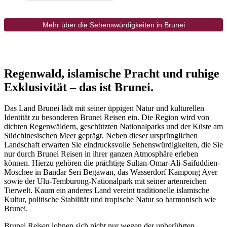
Mehr über die Sehenswürdigkeiten in Brunei
Regenwald, islamische Pracht und ruhige
Exklusivität – das ist Brunei.
Das Land Brunei lädt mit seiner üppigen Natur und kulturellen
Identität zu besonderen Brunei Reisen ein. Die Region wird von
dichten Regenwäldern, geschützten Nationalparks und der Küste am
Südchinesischen Meer geprägt. Neben dieser ursprünglichen
Landschaft erwarten Sie eindrucksvolle Sehenswürdigkeiten, die Sie
nur durch Brunei Reisen in ihrer ganzen Atmosphäre erleben
können. Hierzu gehören die prächtige Sultan-Omar-Ali-Saifuddien-
Moschee in Bandar Seri Begawan, das Wasserdorf Kampong Ayer
sowie der Ulu-Temburong-Nationalpark mit seiner artenreichen
Tierwelt. Kaum ein anderes Land vereint traditionelle islamische
Kultur, politische Stabilität und tropische Natur so harmonisch wie
Brunei.
Brunei Reisen lohnen sich nicht nur wegen der unberührten