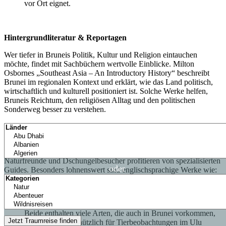
vor Ort eignet.
Hintergrundliteratur & Reportagen
Wer tiefer in Bruneis Politik, Kultur und Religion eintauchen
möchte, findet mit Sachbüchern wertvolle Einblicke. Milton
Osbornes „Southeast Asia – An Introductory History“ beschreibt
Brunei im regionalen Kontext und erklärt, wie das Land politisch,
wirtschaftlich und kulturell positioniert ist. Solche Werke helfen,
Bruneis Reichtum, den religiösen Alltag und den politischen
Sonderweg besser zu verstehen.
Natur & Biodiversität
Naturfreunde und Dschungelbesucher profitieren von spezialisierten
oder
Guides. Besonders lohnenswert sind englischsprachige Werke wie:
„A Field Guide to the Mammals of Borneo“
„Birds of Borneo“
Beide enthalten viele Arten, die auch in Brunei vorkommen,
und sind äußerst nützlich für Tierbeobachtungen im Ulu