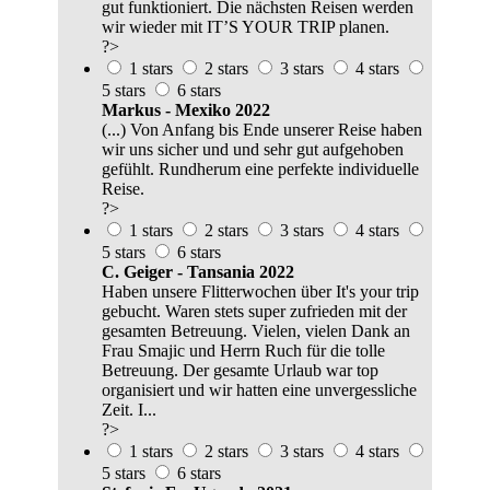
gut funktioniert. Die nächsten Reisen werden
wir wieder mit IT’S YOUR TRIP planen.
?>
1 stars
2 stars
3 stars
4 stars
5 stars
6 stars
Markus - Mexiko 2022
(...) Von Anfang bis Ende unserer Reise haben
wir uns sicher und und sehr gut aufgehoben
gefühlt. Rundherum eine perfekte individuelle
Reise.
?>
1 stars
2 stars
3 stars
4 stars
5 stars
6 stars
C. Geiger - Tansania 2022
Haben unsere Flitterwochen über It's your trip
gebucht. Waren stets super zufrieden mit der
gesamten Betreuung. Vielen, vielen Dank an
Frau Smajic und Herrn Ruch für die tolle
Betreuung. Der gesamte Urlaub war top
organisiert und wir hatten eine unvergessliche
Zeit. I...
?>
1 stars
2 stars
3 stars
4 stars
5 stars
6 stars