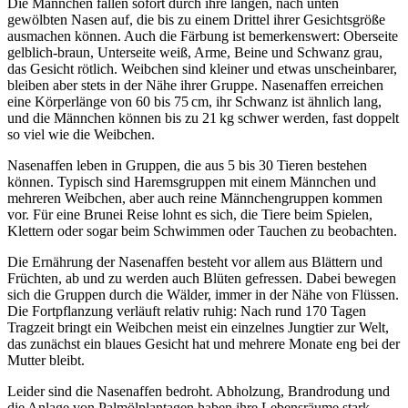
Die Männchen fallen sofort durch ihre langen, nach unten
gewölbten Nasen auf, die bis zu einem Drittel ihrer Gesichtsgröße
ausmachen können. Auch die Färbung ist bemerkenswert: Oberseite
gelblich-braun, Unterseite weiß, Arme, Beine und Schwanz grau,
das Gesicht rötlich. Weibchen sind kleiner und etwas unscheinbarer,
bleiben aber stets in der Nähe ihrer Gruppe. Nasenaffen erreichen
eine Körperlänge von 60 bis 75 cm, ihr Schwanz ist ähnlich lang,
und die Männchen können bis zu 21 kg schwer werden, fast doppelt
so viel wie die Weibchen.
Nasenaffen leben in Gruppen, die aus 5 bis 30 Tieren bestehen
können. Typisch sind Haremsgruppen mit einem Männchen und
mehreren Weibchen, aber auch reine Männchengruppen kommen
vor. Für eine Brunei Reise lohnt es sich, die Tiere beim Spielen,
Klettern oder sogar beim Schwimmen oder Tauchen zu beobachten.
Die Ernährung der Nasenaffen besteht vor allem aus Blättern und
Früchten, ab und zu werden auch Blüten gefressen. Dabei bewegen
sich die Gruppen durch die Wälder, immer in der Nähe von Flüssen.
Die Fortpflanzung verläuft relativ ruhig: Nach rund 170 Tagen
Tragzeit bringt ein Weibchen meist ein einzelnes Jungtier zur Welt,
das zunächst ein blaues Gesicht hat und mehrere Monate eng bei der
Mutter bleibt.
Leider sind die Nasenaffen bedroht. Abholzung, Brandrodung und
die Anlage von Palmölplantagen haben ihre Lebensräume stark