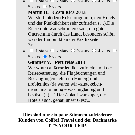
1 stars
2 stars
3 stars
4 stars
5 stars
6 stars
Martin H. - Costa Rica 2013
Wir sind mit dem Reiseprogramm, den Hotels
und der Pünktlichkeit sehr zufrieden (…).Die
Reiseroute war sehr interessant, ein guter
Querschnitt durch das Land, besonders schön
war der Endpunkt an der Pazifikseite.
?>
1 stars
2 stars
3 stars
4 stars
5 stars
6 stars
Günther V. - Perureise 2013
Wir waren außerordentlich zufrieden mit der
Reisebetreuung, die Flugbuchungen und
Bestätigungen liefen im Hintergrund
problemlos (da waren wir –zugegeben-
manchmal unnötig etwas ungläubig und
hektisch). (…) Der Ablauf war super, die
Hotels auch, genau unser Gesc...
Dies sind nur ein paar Stimmen zufriedener
Kunden von Colibri Travel und der Dachmarke
IT'S YOUR TRIP.