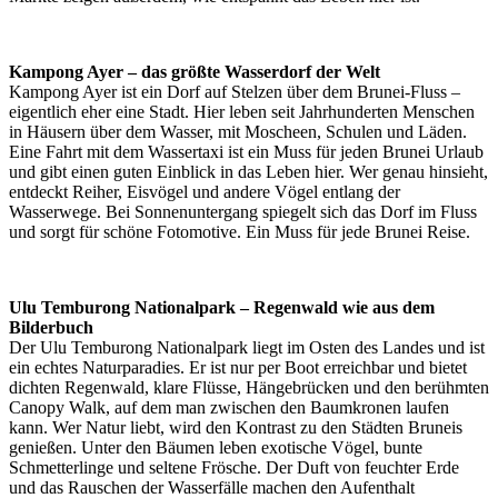
Kampong Ayer – das größte Wasserdorf der Welt
Kampong Ayer ist ein Dorf auf Stelzen über dem Brunei-Fluss –
eigentlich eher eine Stadt. Hier leben seit Jahrhunderten Menschen
in Häusern über dem Wasser, mit Moscheen, Schulen und Läden.
Eine Fahrt mit dem Wassertaxi ist ein Muss für jeden Brunei Urlaub
und gibt einen guten Einblick in das Leben hier. Wer genau hinsieht,
entdeckt Reiher, Eisvögel und andere Vögel entlang der
Wasserwege. Bei Sonnenuntergang spiegelt sich das Dorf im Fluss
und sorgt für schöne Fotomotive. Ein Muss für jede Brunei Reise.
Ulu Temburong Nationalpark – Regenwald wie aus dem
Bilderbuch
Der Ulu Temburong Nationalpark liegt im Osten des Landes und ist
ein echtes Naturparadies. Er ist nur per Boot erreichbar und bietet
dichten Regenwald, klare Flüsse, Hängebrücken und den berühmten
Canopy Walk, auf dem man zwischen den Baumkronen laufen
kann. Wer Natur liebt, wird den Kontrast zu den Städten Bruneis
genießen. Unter den Bäumen leben exotische Vögel, bunte
Schmetterlinge und seltene Frösche. Der Duft von feuchter Erde
und das Rauschen der Wasserfälle machen den Aufenthalt