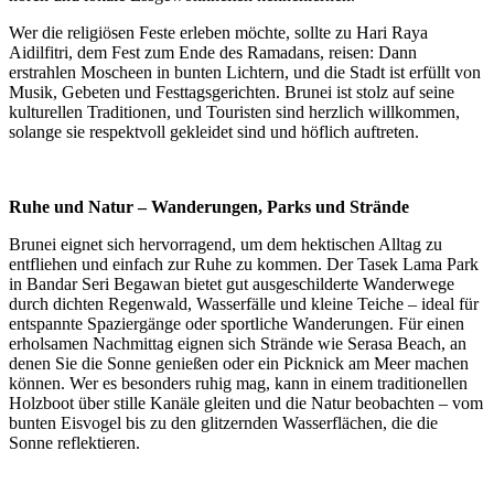
Wer die religiösen Feste erleben möchte, sollte zu Hari Raya
Aidilfitri, dem Fest zum Ende des Ramadans, reisen: Dann
erstrahlen Moscheen in bunten Lichtern, und die Stadt ist erfüllt von
Musik, Gebeten und Festtagsgerichten. Brunei ist stolz auf seine
kulturellen Traditionen, und Touristen sind herzlich willkommen,
solange sie respektvoll gekleidet sind und höflich auftreten.
Ruhe und Natur – Wanderungen, Parks und Strände
Brunei eignet sich hervorragend, um dem hektischen Alltag zu
entfliehen und einfach zur Ruhe zu kommen. Der Tasek Lama Park
in Bandar Seri Begawan bietet gut ausgeschilderte Wanderwege
durch dichten Regenwald, Wasserfälle und kleine Teiche – ideal für
entspannte Spaziergänge oder sportliche Wanderungen. Für einen
erholsamen Nachmittag eignen sich Strände wie Serasa Beach, an
denen Sie die Sonne genießen oder ein Picknick am Meer machen
können. Wer es besonders ruhig mag, kann in einem traditionellen
Holzboot über stille Kanäle gleiten und die Natur beobachten – vom
bunten Eisvogel bis zu den glitzernden Wasserflächen, die die
Sonne reflektieren.