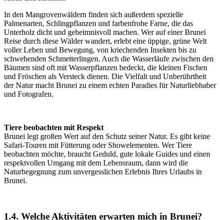
In den Mangrovenwäldern finden sich außerdem spezielle
Palmenarten, Schlingpflanzen und farbenfrohe Farne, die das
Unterholz dicht und geheimnisvoll machen. Wer auf einer Brunei
Reise durch diese Wälder wandert, erlebt eine üppige, grüne Welt
voller Leben und Bewegung, von kriechenden Insekten bis zu
schwebenden Schmetterlingen. Auch die Wasserläufe zwischen den
Bäumen sind oft mit Wasserpflanzen bedeckt, die kleinen Fischen
und Fröschen als Versteck dienen. Die Vielfalt und Unberührtheit
der Natur macht Brunei zu einem echten Paradies für Naturliebhaber
und Fotografen.
Tiere beobachten mit Respekt
Brunei legt großen Wert auf den Schutz seiner Natur. Es gibt keine
Safari-Touren mit Fütterung oder Showelementen. Wer Tiere
beobachten möchte, braucht Geduld, gute lokale Guides und einen
respektvollen Umgang mit dem Lebensraum, dann wird die
Naturbegegnung zum unvergesslichen Erlebnis Ihres Urlaubs in
Brunei.
1.4. Welche Aktivitäten erwarten mich in Brunei?