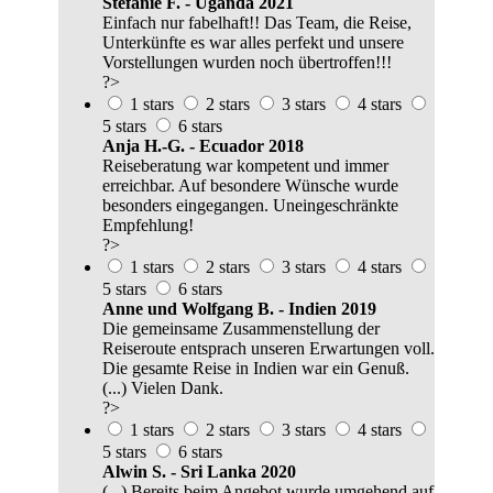
Stefanie F. - Uganda 2021
Einfach nur fabelhaft!! Das Team, die Reise,
Unterkünfte es war alles perfekt und unsere
Vorstellungen wurden noch übertroffen!!!
?>
1 stars
2 stars
3 stars
4 stars
5 stars
6 stars
Anja H.-G. - Ecuador 2018
Reiseberatung war kompetent und immer
erreichbar. Auf besondere Wünsche wurde
besonders eingegangen. Uneingeschränkte
Empfehlung!
?>
1 stars
2 stars
3 stars
4 stars
5 stars
6 stars
Anne und Wolfgang B. - Indien 2019
Die gemeinsame Zusammenstellung der
Reiseroute entsprach unseren Erwartungen voll.
Die gesamte Reise in Indien war ein Genuß.
(...) Vielen Dank.
?>
1 stars
2 stars
3 stars
4 stars
5 stars
6 stars
Alwin S. - Sri Lanka 2020
(...) Bereits beim Angebot wurde umgehend auf