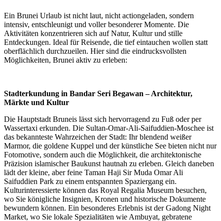
Ein Brunei Urlaub ist nicht laut, nicht actiongeladen, sondern
intensiv, entschleunigt und voller besonderer Momente. Die
Aktivitäten konzentrieren sich auf Natur, Kultur und stille
Entdeckungen. Ideal für Reisende, die tief eintauchen wollen statt
oberflächlich durchzueilen. Hier sind die eindrucksvollsten
Möglichkeiten, Brunei aktiv zu erleben:
Stadterkundung in Bandar Seri Begawan – Architektur,
Märkte und Kultur
Die Hauptstadt Bruneis lässt sich hervorragend zu Fuß oder per
Wassertaxi erkunden. Die Sultan-Omar-Ali-Saifuddien-Moschee ist
das bekannteste Wahrzeichen der Stadt: Ihr blendend weißer
Marmor, die goldene Kuppel und der künstliche See bieten nicht nur
Fotomotive, sondern auch die Möglichkeit, die architektonische
Präzision islamischer Baukunst hautnah zu erleben. Gleich daneben
lädt der kleine, aber feine Taman Haji Sir Muda Omar Ali
Saifuddien Park zu einem entspannten Spaziergang ein.
Kulturinteressierte können das Royal Regalia Museum besuchen,
wo Sie königliche Insignien, Kronen und historische Dokumente
bewundern können. Ein besonderes Erlebnis ist der Gadong Night
Market, wo Sie lokale Spezialitäten wie Ambuyat, gebratene