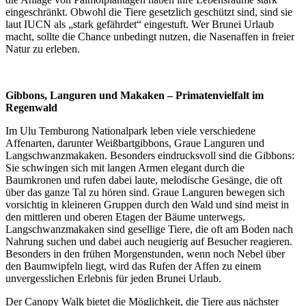
eingeschränkt. Obwohl die Tiere gesetzlich geschützt sind, sind sie
laut IUCN als „stark gefährdet“ eingestuft. Wer Brunei Urlaub
macht, sollte die Chance unbedingt nutzen, die Nasenaffen in freier
Natur zu erleben.
Gibbons, Languren und Makaken – Primatenvielfalt im
Regenwald
Im Ulu Temburong Nationalpark leben viele verschiedene
Affenarten, darunter Weißbartgibbons, Graue Languren und
Langschwanzmakaken. Besonders eindrucksvoll sind die Gibbons:
Sie schwingen sich mit langen Armen elegant durch die
Baumkronen und rufen dabei laute, melodische Gesänge, die oft
über das ganze Tal zu hören sind. Graue Languren bewegen sich
vorsichtig in kleineren Gruppen durch den Wald und sind meist in
den mittleren und oberen Etagen der Bäume unterwegs.
Langschwanzmakaken sind gesellige Tiere, die oft am Boden nach
Nahrung suchen und dabei auch neugierig auf Besucher reagieren.
Besonders in den frühen Morgenstunden, wenn noch Nebel über
den Baumwipfeln liegt, wird das Rufen der Affen zu einem
unvergesslichen Erlebnis für jeden Brunei Urlaub.
Der Canopy Walk bietet die Möglichkeit, die Tiere aus nächster