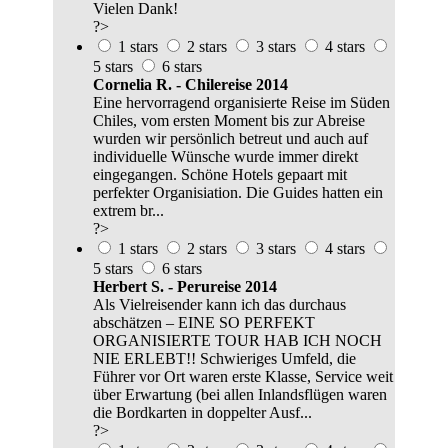
Vielen Dank!
?>
1 stars
2 stars
3 stars
4 stars
5 stars
6 stars
Cornelia R. - Chilereise 2014
Eine hervorragend organisierte Reise im Süden
Chiles, vom ersten Moment bis zur Abreise
wurden wir persönlich betreut und auch auf
individuelle Wünsche wurde immer direkt
eingegangen. Schöne Hotels gepaart mit
perfekter Organisiation. Die Guides hatten ein
extrem br...
?>
1 stars
2 stars
3 stars
4 stars
5 stars
6 stars
Herbert S. - Perureise 2014
Als Vielreisender kann ich das durchaus
abschätzen – EINE SO PERFEKT
ORGANISIERTE TOUR HAB ICH NOCH
NIE ERLEBT!! Schwieriges Umfeld, die
Führer vor Ort waren erste Klasse, Service weit
über Erwartung (bei allen Inlandsflügen waren
die Bordkarten in doppelter Ausf...
?>