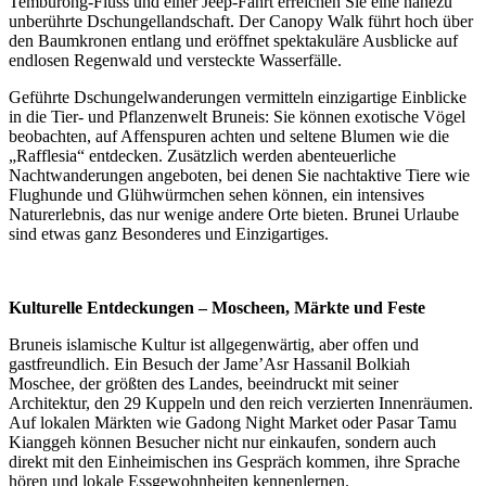
Temburong-Fluss und einer Jeep-Fahrt erreichen Sie eine nahezu
unberührte Dschungellandschaft. Der Canopy Walk führt hoch über
den Baumkronen entlang und eröffnet spektakuläre Ausblicke auf
endlosen Regenwald und versteckte Wasserfälle.
Geführte Dschungelwanderungen vermitteln einzigartige Einblicke
in die Tier- und Pflanzenwelt Bruneis: Sie können exotische Vögel
beobachten, auf Affenspuren achten und seltene Blumen wie die
„Rafflesia“ entdecken. Zusätzlich werden abenteuerliche
Nachtwanderungen angeboten, bei denen Sie nachtaktive Tiere wie
Flughunde und Glühwürmchen sehen können, ein intensives
Naturerlebnis, das nur wenige andere Orte bieten. Brunei Urlaube
sind etwas ganz Besonderes und Einzigartiges.
Kulturelle Entdeckungen – Moscheen, Märkte und Feste
Bruneis islamische Kultur ist allgegenwärtig, aber offen und
gastfreundlich. Ein Besuch der Jame’Asr Hassanil Bolkiah
Moschee, der größten des Landes, beeindruckt mit seiner
Architektur, den 29 Kuppeln und den reich verzierten Innenräumen.
Auf lokalen Märkten wie Gadong Night Market oder Pasar Tamu
Kianggeh können Besucher nicht nur einkaufen, sondern auch
direkt mit den Einheimischen ins Gespräch kommen, ihre Sprache
hören und lokale Essgewohnheiten kennenlernen.