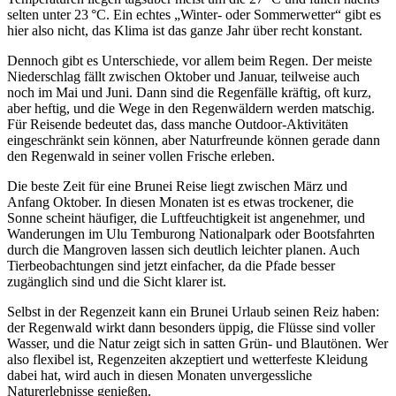
selten unter 23 °C. Ein echtes „Winter- oder Sommerwetter“ gibt es
hier also nicht, das Klima ist das ganze Jahr über recht konstant.
Dennoch gibt es Unterschiede, vor allem beim Regen. Der meiste
Niederschlag fällt zwischen Oktober und Januar, teilweise auch
noch im Mai und Juni. Dann sind die Regenfälle kräftig, oft kurz,
aber heftig, und die Wege in den Regenwäldern werden matschig.
Für Reisende bedeutet das, dass manche Outdoor-Aktivitäten
eingeschränkt sein können, aber Naturfreunde können gerade dann
den Regenwald in seiner vollen Frische erleben.
Die beste Zeit für eine Brunei Reise liegt zwischen März und
Anfang Oktober. In diesen Monaten ist es etwas trockener, die
Sonne scheint häufiger, die Luftfeuchtigkeit ist angenehmer, und
Wanderungen im Ulu Temburong Nationalpark oder Bootsfahrten
durch die Mangroven lassen sich deutlich leichter planen. Auch
Tierbeobachtungen sind jetzt einfacher, da die Pfade besser
zugänglich sind und die Sicht klarer ist.
Selbst in der Regenzeit kann ein Brunei Urlaub seinen Reiz haben:
der Regenwald wirkt dann besonders üppig, die Flüsse sind voller
Wasser, und die Natur zeigt sich in satten Grün- und Blautönen. Wer
also flexibel ist, Regenzeiten akzeptiert und wetterfeste Kleidung
dabei hat, wird auch in diesen Monaten unvergessliche
Naturerlebnisse genießen.