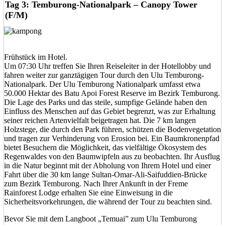
Tag 3: Temburong-Nationalpark – Canopy Tower
(F/M)
Frühstück im Hotel.
Um 07:30 Uhr treffen Sie Ihren Reiseleiter in der Hotellobby und
fahren weiter zur ganztägigen Tour durch den Ulu Temburong-
Nationalpark. Der Ulu Temburong Nationalpark umfasst etwa
50.000 Hektar des Batu Apoi Forest Reserve im Bezirk Temburong.
Die Lage des Parks und das steile, sumpfige Gelände haben den
Einfluss des Menschen auf das Gebiet begrenzt, was zur Erhaltung
seiner reichen Artenvielfalt beigetragen hat. Die 7 km langen
Holzstege, die durch den Park führen, schützen die Bodenvegetation
und tragen zur Verhinderung von Erosion bei. Ein Baumkronenpfad
bietet Besuchern die Möglichkeit, das vielfältige Ökosystem des
Regenwaldes von den Baumwipfeln aus zu beobachten. Ihr Ausflug
in die Natur beginnt mit der Abholung von Ihrem Hotel und einer
Fahrt über die 30 km lange Sultan-Omar-Ali-Saifuddien-Brücke
zum Bezirk Temburong. Nach Ihrer Ankunft in der Freme
Rainforest Lodge erhalten Sie eine Einweisung in die
Sicherheitsvorkehrungen, die während der Tour zu beachten sind.
Bevor Sie mit dem Langboot „Temuai” zum Ulu Temburong