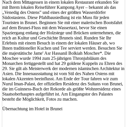
Nach dem Mittagessen in einem lokalen Restaurant erkunden Sie
mit Ihrem lokalen Reiseführer Kampong Ayer – bekannt als das
„Venedig des Ostens” und eines der größten Wasserdörfer
Südostasiens. Diese Pfahlbausiedlung ist ein Muss für jeden
Touristen in Brunei. Beginnen Sie mit einer malerischen Bootsfahrt
auf dem Brunei-Fluss mit dem Wassertaxi, bevor Sie einen
Spaziergang entlang der Holzstege und Brücken unternehmen, die
reich an Kultur und Geschichte Bruneis sind. Runden Sie Ihr
Erlebnis mit einem Besuch in einem der lokalen Häuser ab, wo
Ihnen traditioneller Kuchen und Tee serviert werden. Besuchen Sie
die majestätische Jame' Asr Hassanil Bolkiah Moschee*. Die
Moschee wurde 1994 zum 25-jährigen Thronjubiläum des
Monarchen fertiggestellt und hat 29 goldene Kuppeln zu Ehren des
29. Sie gilt als Meisterwerk der modernen islamischen Architektur in
Asien. Die Innenausstattung ist vom Stil des Nahen Ostens mit
lokalen Akzenten beeinflusst. Am Ende der Tour fahren wir zum
Nurul Iman-Palast, der offiziellen Residenz des Sultans von Brunei,
die im Guinness-Buch der Rekorde als größte Wohnresidenz eines
Staatsoberhauptes aufgeführt ist. Am Eingangstor des Palastes
besteht die Möglichkeit, Fotos zu machen.
Übernachtung im Hotel in Brunei