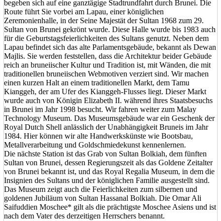
begeben sich auf eine ganztägige Stadtrundfahrt durch Brunei. Die
Route führt Sie vorbei am Lapau, einer königlichen
Zeremonienhalle, in der Seine Majestät der Sultan 1968 zum 29.
Sultan von Brunei gekrönt wurde. Diese Halle wurde bis 1983 auch
für die Geburtstagsfeierlichkeiten des Sultans genutzt. Neben dem
Lapau befindet sich das alte Parlamentsgebäude, bekannt als Dewan
Majlis. Sie werden feststellen, dass die Architektur beider Gebäude
reich an bruneiischer Kultur und Tradition ist, mit Wänden, die mit
traditionellen bruneiischen Webmotiven verziert sind. Wir machen
einen kurzen Halt an einem traditionellen Markt, dem Tamu
Kianggeh, der am Ufer des Kianggeh-Flusses liegt. Dieser Markt
wurde auch von Königin Elizabeth II. während ihres Staatsbesuchs
in Brunei im Jahr 1998 besucht. Wir fahren weiter zum Malay
Technology Museum. Das Museumsgebäude war ein Geschenk der
Royal Dutch Shell anlässlich der Unabhängigkeit Bruneis im Jahr
1984. Hier können wir alte Handwerkskünste wie Bootsbau,
Metallverarbeitung und Goldschmiedekunst kennenlernen.
Die nächste Station ist das Grab von Sultan Bolkiah, dem fünften
Sultan von Brunei, dessen Regierungszeit als das Goldene Zeitalter
von Brunei bekannt ist, und das Royal Regalia Museum, in dem die
Insignien des Sultans und der königlichen Familie ausgestellt sind.
Das Museum zeigt auch die Feierlichkeiten zum silbernen und
goldenen Jubiläum von Sultan Hassanal Bolkiah. Die Omar Ali
Saifuddien Moschee* gilt als die prächtigste Moschee Asiens und ist
nach dem Vater des derzeitigen Herrschers benannt.