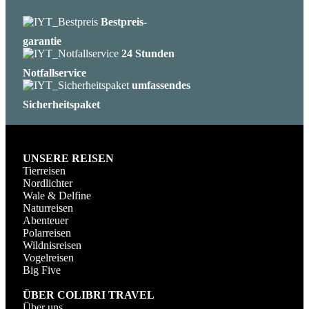
Bestpreis-
garantie
24 Stunden
Notfallservice
umfassendes
Sicherheitspaket
UNSERE REISEN
Tierreisen
Nordlichter
Wale & Delfine
Naturreisen
Abenteuer
Polarreisen
Wildnisreisen
Vogelreisen
Big Five
ÜBER COLIBRI TRAVEL
Über uns