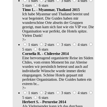
1 stars
2 stars
3 stars
4 stars
5 stars
6 stars
Timo L. - Myanmar, Thailand 2015
Ich habe Myanmar und Thailand bereist und
war begeistert. Die Guides haben mir
wunderschöne Orte abseits der Gruppen
gezeigt, man kam sich fast wie ein VIP vor. Die
Organisation war perfekt, die Hotels spitze.
Vielen Dank!
?>
1 stars
2 stars
3 stars
4 stars
5 stars
6 stars
Cornelia R. - Chilereise 2014
Eine hervorragend organisierte Reise im Süden
Chiles, vom ersten Moment bis zur Abreise
wurden wir persönlich betreut und auch auf
individuelle Wünsche wurde immer direkt
eingegangen. Schöne Hotels gepaart mit
perfekter Organisiation. Die Guides hatten ein
extrem br...
?>
1 stars
2 stars
3 stars
4 stars
5 stars
6 stars
Herbert S. - Perureise 2014
Als Vielreisender kann ich das durchaus