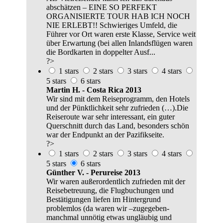
abschätzen – EINE SO PERFEKT
ORGANISIERTE TOUR HAB ICH NOCH
NIE ERLEBT!! Schwieriges Umfeld, die
Führer vor Ort waren erste Klasse, Service weit
über Erwartung (bei allen Inlandsflügen waren
die Bordkarten in doppelter Ausf...
?>
1 stars
2 stars
3 stars
4 stars
5 stars
6 stars
Martin H. - Costa Rica 2013
Wir sind mit dem Reiseprogramm, den Hotels
und der Pünktlichkeit sehr zufrieden (…).Die
Reiseroute war sehr interessant, ein guter
Querschnitt durch das Land, besonders schön
war der Endpunkt an der Pazifikseite.
?>
1 stars
2 stars
3 stars
4 stars
5 stars
6 stars
Günther V. - Perureise 2013
Wir waren außerordentlich zufrieden mit der
Reisebetreuung, die Flugbuchungen und
Bestätigungen liefen im Hintergrund
problemlos (da waren wir –zugegeben-
manchmal unnötig etwas ungläubig und