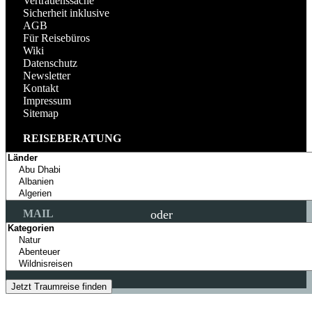
Vertrauenssache
Sicherheit inklusive
AGB
Für Reisebüros
Wiki
Datenschutz
Newsletter
Kontakt
Impressum
Sitemap
REISEBERATUNG
TELEFON
+49 (0) 89 69393228
MO - SA: 9 - 20 UHR
oder
MAIL
info@colibri-travel.de