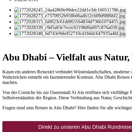
Abu Dhabi – Vielfalt aus Natur
Kaum ein anderes Reiseziel verbindet Wüstenlandschaften, moderne A
Wahrzeichen entsteht ein faszinierender Kontrast. Abu Dhabi Reisen
machen.
Von der Corniche bis zur Oasenstadt Al Ain eröffnen sich vielfältige 
Selbstverständnis der Region. Diese Verbindung aus Natur, Geschichte
Fragen rund ums Reisen in Abu Dhabi? Hier finden Sie alle wichtige
Direkt zu unseren Abu Dhabi Rundreis