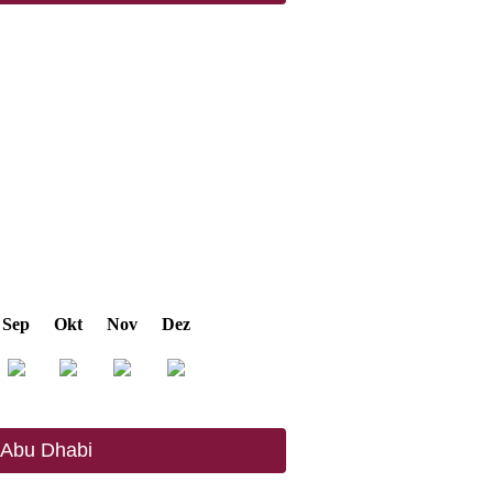
Sep
Okt
Nov
Dez
n Abu Dhabi