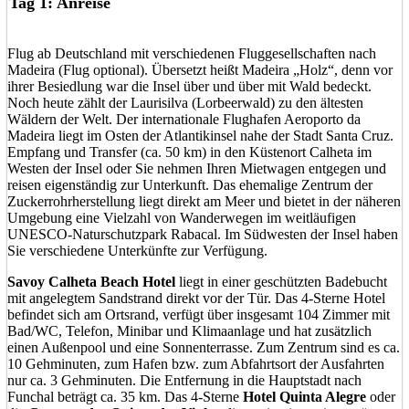
Tag 1: Anreise
Flug ab Deutschland mit verschiedenen Fluggesellschaften nach
Madeira (Flug optional). Übersetzt heißt Madeira „Holz“, denn vor
ihrer Besiedlung war die Insel über und über mit Wald bedeckt.
Noch heute zählt der Laurisilva (Lorbeerwald) zu den ältesten
Wäldern der Welt. Der internationale Flughafen Aeroporto da
Madeira liegt im Osten der Atlantikinsel nahe der Stadt Santa Cruz.
Empfang und Transfer (ca. 50 km) in den Küstenort Calheta im
Westen der Insel oder Sie nehmen Ihren Mietwagen entgegen und
reisen eigenständig zur Unterkunft. Das ehemalige Zentrum der
Zuckerrohrherstellung liegt direkt am Meer und bietet in der näheren
Umgebung eine Vielzahl von Wanderwegen im weitläufigen
UNESCO-Naturschutzpark Rabacal. Im Südwesten der Insel haben
Sie verschiedene Unterkünfte zur Verfügung.
Savoy Calheta Beach Hotel
liegt in einer geschützten Badebucht
mit angelegtem Sandstrand direkt vor der Tür. Das 4-Sterne Hotel
befindet sich am Ortsrand, verfügt über insgesamt 104 Zimmer mit
Bad/WC, Telefon, Minibar und Klimaanlage und hat zusätzlich
einen Außenpool und eine Sonnenterrasse. Zum Zentrum sind es ca.
10 Gehminuten, zum Hafen bzw. zum Abfahrtsort der Ausfahrten
nur ca. 3 Gehminuten. Die Entfernung in die Hauptstadt nach
Funchal beträgt ca. 35 km. Das 4-Sterne
Hotel Quinta Alegre
oder