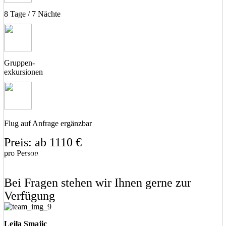
8 Tage / 7 Nächte
Gruppen-
exkursionen
Flug auf Anfrage ergänzbar
Preis: ab 1110 €
pro Person
Eine unverbindliche Anfrage stellen
Eine Frage stellen
Bei Fragen stehen wir Ihnen gerne zur
Verfügung
Lejla Smajic