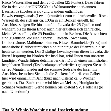
Risco-Wasserfällen und den 25 Quellen (25 Fontes). Dazu fahren
Sie in den von der UNESCO als Weltnaturerbe anerkannten
Laurissilva (Lorbeerwald) und wandern entlang des
Bewässerungskanals (Levada) zunächst zum eindrucksvollen Risco
Wasserfall, der sich aus ca. 100m in ein Becken ergießt. Im
Anschluss steigen Sie hinab auf die Levada der 25 Quellen und
wandern bis zu Ihrem Ende: auch hier ergießen sich zahlreiche,
kleine Wasserfälle, die 25 Fontänen, in ein Becken. Die Aussichten
sind gigantisch, die Natur speziell: Riesen-Löwenzahn,
Lorbeerbäume, Maiblumenbäumen, Riesen Baumheide (Erika) und
mannshohe Blaubeersträucher sind nur einige der Pflanzen, die sie
heute sehen werden. Das 3-stufige Levadasystem dieser Levada, die
Ihren Ursprung im Norden der Insel hat, wird Ihnen von unserem
kundigen Wanderführer detailliert erklärt. Durch einen mannshohen,
begehbaren Tunnel (Taschenlampe erforderlich) gelangen Sie nach
ca. 20 Minuten wieder auf die sonnige Südseite der Insel. Im
Anschluss besuchen Sie noch die Zuckerrohrfabrik von Calheta:
hier wird einmalig im Jahr (kurz nach Ostern) ca. 6 Wochen
gearbeitet. Das Zuckerrohr wird hier zu Melasse, Honigkuchen und
Schnaps verarbeitet. Gerne können Sie kosten! SV, F oder AI (je
nach Unterkunft)
Tag 3: Whale-Watching und Inselerkundung