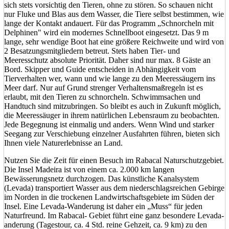
sich stets vorsichtig den Tieren, ohne zu stören. So schauen nicht
nur Fluke und Blas aus dem Wasser, die Tiere selbst bestimmen, wie
lange der Kontakt andauert. Für das Programm „Schnorcheln mit
Delphinen" wird ein modernes Schnellboot eingesetzt. Das 9 m
lange, sehr wendige Boot hat eine größere Reichweite und wird von
2 Besatzungsmitgliedern betreut. Stets haben Tier- und
Meeresschutz absolute Priorität. Daher sind nur max. 8 Gäste an
Bord. Skipper und Guide entscheiden in Abhängigkeit vom
Tierverhalten wer, wann und wie lange zu den Meeressäugern ins
Meer darf. Nur auf Grund strenger Verhaltensmaßregeln ist es
erlaubt, mit den Tieren zu schnorcheln. Schwimmsachen und
Handtuch sind mitzubringen. So bleibt es auch in Zukunft möglich,
die Meeressäuger in ihrem natürlichen Lebensraum zu beobachten.
Jede Begegnung ist einmalig und anders. Wenn Wind und starker
Seegang zur Verschiebung einzelner Ausfahrten führen, bieten sich
Ihnen viele Naturerlebnisse an Land.
Nutzen Sie die Zeit für einen Besuch im Rabacal Naturschutzgebiet.
Die Insel Madeira ist von einem ca. 2.000 km langen
Bewässerungsnetz durchzogen. Das künstliche Kanalsystem
(Levada) transportiert Wasser aus dem niederschlagsreichen Gebirge
im Norden in die trockenen Landwirtschaftsgebiete im Süden der
Insel. Eine Levada-Wanderung ist daher ein „Muss“ für jeden
Naturfreund. Im Rabacal- Gebiet führt eine ganz besondere Levada-
anderung (Tagestour, ca. 4 Std. reine Gehzeit, ca. 9 km) zu den