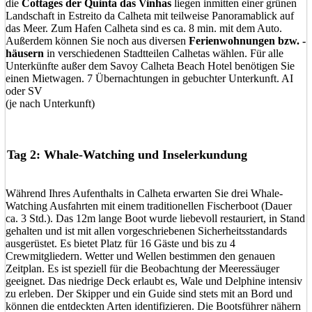
die
Cottages der Quinta das Vinhas
liegen inmitten einer grünen
Landschaft in Estreito da Calheta mit teilweise Panoramablick auf
das Meer. Zum Hafen Calheta sind es ca. 8 min. mit dem Auto.
Außerdem können Sie noch aus diversen
Ferienwohnungen bzw. -
häusern
in verschiedenen Stadtteilen Calhetas wählen. Für alle
Unterkünfte außer dem Savoy Calheta Beach Hotel benötigen Sie
einen Mietwagen. 7 Übernachtungen in gebuchter Unterkunft. AI
oder SV
(je nach Unterkunft)
Tag 2: Whale-Watching und Inselerkundung
Während Ihres Aufenthalts in Calheta erwarten Sie drei Whale-
Watching Ausfahrten mit einem traditionellen Fischerboot (Dauer
ca. 3 Std.). Das 12m lange Boot wurde liebevoll restauriert, in Stand
gehalten und ist mit allen vorgeschriebenen Sicherheitsstandards
ausgerüstet. Es bietet Platz für 16 Gäste und bis zu 4
Crewmitgliedern. Wetter und Wellen bestimmen den genauen
Zeitplan. Es ist speziell für die Beobachtung der Meeressäuger
geeignet. Das niedrige Deck erlaubt es, Wale und Delphine intensiv
zu erleben. Der Skipper und ein Guide sind stets mit an Bord und
können die entdeckten Arten identifizieren. Die Bootsführer nähern