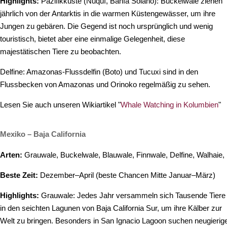
Highlights:
Pazifikküste (Nuquí, Bahía Solano): Buckelwale ziehen
jährlich von der Antarktis in die warmen Küstengewässer, um ihre
Jungen zu gebären. Die Gegend ist noch ursprünglich und wenig
touristisch, bietet aber eine einmalige Gelegenheit, diese
majestätischen Tiere zu beobachten.
Delfine: Amazonas-Flussdelfin (Boto) und Tucuxi sind in den
Flussbecken von Amazonas und Orinoko regelmäßig zu sehen.
Lesen Sie auch unseren Wikiartikel "
Whale Watching in Kolumbien
"
Mexiko – Baja California
Arten:
Grauwale, Buckelwale, Blauwale, Finnwale, Delfine, Walhaie,
Beste Zeit:
Dezember–April (beste Chancen Mitte Januar–März)
Highlights:
Grauwale: Jedes Jahr versammeln sich Tausende Tiere
in den seichten Lagunen von Baja California Sur, um ihre Kälber zur
Welt zu bringen. Besonders in San Ignacio Lagoon suchen neugierig