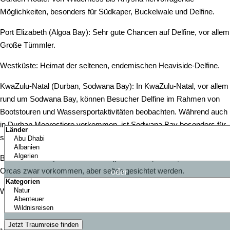
Möglichkeiten, besonders für Südkaper, Buckelwale und Delfine.
Port Elizabeth (Algoa Bay): Sehr gute Chancen auf Delfine, vor allem
Große Tümmler.
Westküste: Heimat der seltenen, endemischen Heaviside-Delfine.
KwaZulu-Natal (Durban, Sodwana Bay): In KwaZulu-Natal, vor allem
rund um Sodwana Bay, können Besucher Delfine im Rahmen von
Bootstouren und Wassersportaktivitäten beobachten. Während auch
in Durban Meerestiere vorkommen, ist Sodwana Bay besonders für
seine Delfine, Korallenriffe und marine Artenvielfalt bekannt.
Besonderes: Brydewale sind das ganze Jahr präsent, während
oder
Orcas zwar vorkommen, aber selten gesichtet werden.
Weitere Infos finden Sie im Wiki Artikel "
Whale Watching in Südafrika
Gruppenexkursionen
Gruppenexkursionen
Gruppenexkursionen
Privater Reiseleiter
Privater Reiseleiter
Privater Reiseleiter
Privater Reiseleiter
Privater Reiseleiter
Privater Reiseleiter
Mietwagenreise