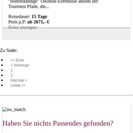
"bodenständige" Ökotour-Erlebnisse abseits der
Touristen Pfade, die...
Reisedauer:
15 Tage
Preis p.P:
ab 2671,- €
Reise anzeigen
Zu Seite:
<< Erste
< Vorherige
1
2
Nächste >
Letzte >>
Haben Sie nichts Passendes gefunden?