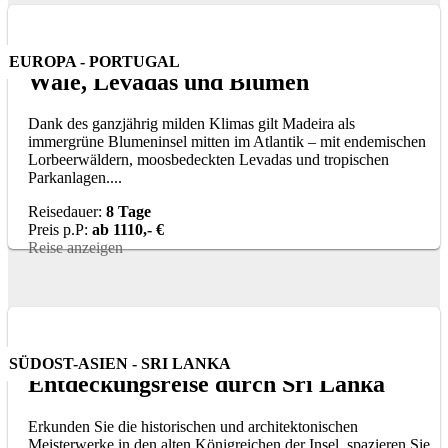
EUROPA - PORTUGAL
Wale, Levadas und Blumen
Dank des ganzjährig milden Klimas gilt Madeira als
immergrüne Blumeninsel mitten im Atlantik – mit endemischen
Lorbeerwäldern, moosbedeckten Levadas und tropischen
Parkanlagen....
Reisedauer:
8 Tage
Preis p.P:
ab 1110,- €
Reise anzeigen
SÜDOST-ASIEN - SRI LANKA
Entdeckungsreise durch Sri Lanka
Erkunden Sie die historischen und architektonischen
Meisterwerke in den alten Königreichen der Insel, spazieren Sie