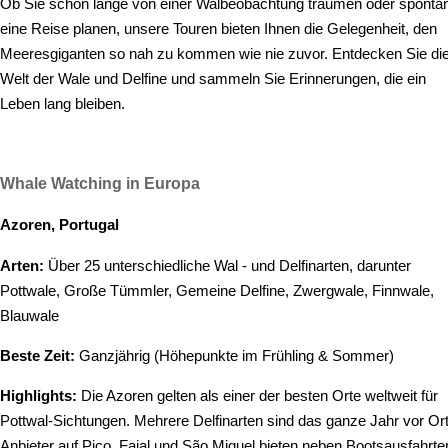
Ob Sie schon lange von einer Walbeobachtung träumen oder sponta
eine Reise planen, unsere Touren bieten Ihnen die Gelegenheit, den
Meeresgiganten so nah zu kommen wie nie zuvor. Entdecken Sie di
Welt der Wale und Delfine und sammeln Sie Erinnerungen, die ein
Leben lang bleiben.
Whale Watching in Europa
Azoren, Portugal
Arten:
Über 25 unterschiedliche Wal - und Delfinarten, darunter
Pottwale, Große Tümmler, Gemeine Delfine, Zwergwale, Finnwale,
Blauwale
Beste Zeit:
Ganzjährig (Höhepunkte im Frühling & Sommer)
Highlights:
Die Azoren gelten als einer der besten Orte weltweit für
Pottwal-Sichtungen. Mehrere Delfinarten sind das ganze Jahr vor Ort
Anbieter auf Pico, Faial und São Miguel bieten neben Bootsausfahrte