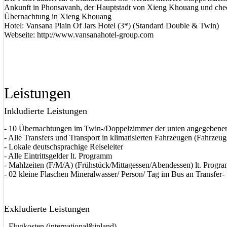
Ankunft in Phonsavanh, der Hauptstadt von Xieng Khouang und chec
Übernachtung in Xieng Khouang
Hotel: Vansana Plain Of Jars Hotel (3*) (Standard Double & Twin)
Webseite: http://www.vansanahotel-group.com
Leistungen
Inkludierte Leistungen
- 10 Übernachtungen im Twin-/Doppelzimmer der unten angegebenen 
- Alle Transfers und Transport in klimatisierten Fahrzeugen (Fahrzeu
- Lokale deutschsprachige Reiseleiter
- Alle Eintrittsgelder lt. Programm
- Mahlzeiten (F/M/A) (Frühstück/Mittagessen/Abendessen) lt. Progra
- 02 kleine Flaschen Mineralwasser/ Person/ Tag im Bus an Transfer-
Exkludierte Leistungen
- Flugkosten (international&inland)