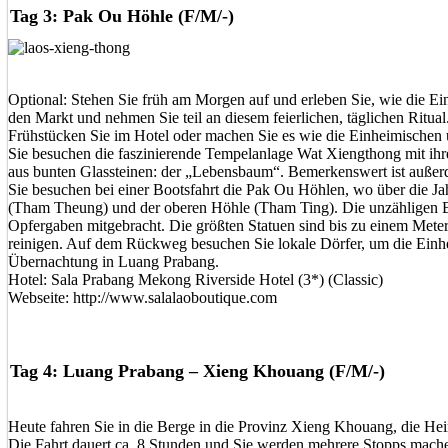
Tag 3: Pak Ou Höhle (F/M/-)
Optional: Stehen Sie früh am Morgen auf und erleben Sie, wie die E
den Markt und nehmen Sie teil an diesem feierlichen, täglichen Ritual
Frühstücken Sie im Hotel oder machen Sie es wie die Einheimischen 
Sie besuchen die faszinierende Tempelanlage Wat Xiengthong mit ihr
aus bunten Glassteinen: der „Lebensbaum“. Bemerkenswert ist außerdem
Sie besuchen bei einer Bootsfahrt die Pak Ou Höhlen, wo über die 
(Tham Theung) und der oberen Höhle (Tham Ting). Die unzähligen Bu
Opfergaben mitgebracht. Die größten Statuen sind bis zu einem Mete
reinigen. Auf dem Rückweg besuchen Sie lokale Dörfer, um die Einh
Übernachtung in Luang Prabang.
Hotel: Sala Prabang Mekong Riverside Hotel (3*) (Classic)
Webseite: http://www.salalaoboutique.com
Tag 4: Luang Prabang – Xieng Khouang (F/M/-)
Heute fahren Sie in die Berge in die Provinz Xieng Khouang, die He
Die Fahrt dauert ca. 8 Stunden und Sie werden mehrere Stopps mach