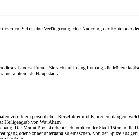
 werden. Sei es eine Verlängerung, eine Änderung der Route oder der 
en dieses Landes. Freuen Sie sich auf Luang Prabang, die frühere lao
es und amtierende Hauptstadt.
fen von Ihrem persönlichen Reiseführer und Fahrer empfangen, welch
as Heiligengrab von Wat Aham.
ang. Der Mount Phousi erhebt sich inmitten der Stadt 150m in die Höh
nenaufgang oder Sonnenuntergang zu erhaschen. Von der Spitze aus geni
 am Horizont.