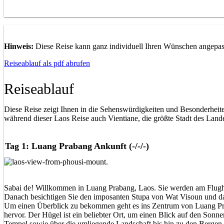
Hinweis:
Diese Reise kann ganz individuell Ihren Wünschen angepasst
Reiseablauf als pdf abrufen
Reiseablauf
Diese Reise zeigt Ihnen in die Sehenswürdigkeiten und Besonderheit
während dieser Laos Reise auch Vientiane, die größte Stadt des Land
Tag 1: Luang Prabang Ankunft (-/-/-)
Sabai de! Willkommen in Luang Prabang, Laos. Sie werden am Flugha
Danach besichtigen Sie den imposanten Stupa von Wat Visoun und d
Um einen Überblick zu bekommen geht es ins Zentrum von Luang Prab
hervor. Der Hügel ist ein beliebter Ort, um einen Blick auf den Son
Tempel sowie über die umliegende Landschaft bis hin zu den Bergen