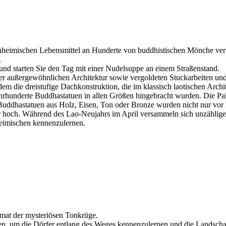
inheimischen Lebensmittel an Hunderte von buddhistischen Mönche ver
.
und starten Sie den Tag mit einer Nudelsuppe an einem Straßenstand.
er außergewöhnlichen Architektur sowie vergoldeten Stuckarbeiten un
 die dreistufige Dachkonstruktion, die im klassisch laotischen Archite
Jahrhunderte Buddhastatuen in allen Größen hingebracht wurden. Die 
ddhastatuen aus Holz, Eisen, Ton oder Bronze wurden nicht nur vor P
r hoch. Während des Lao-Neujahrs im April versammeln sich unzählige
eimischen kennenzulernen.
imat der mysteriösen Tonkrüge.
en, um die Dörfer entlang des Weges kennenzulernen und die Landscha