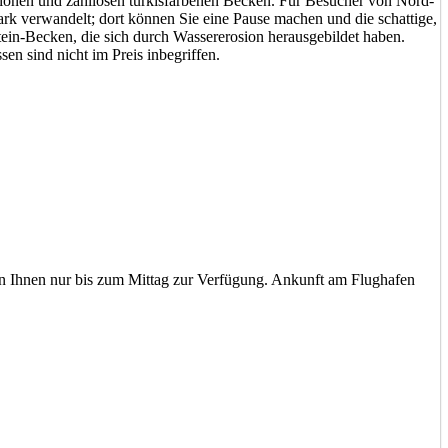
tionen und zahllosen türkisfarbenen Becken. Für Besucher von Nord-
ark verwandelt; dort können Sie eine Pause machen und die schattige,
stein-Becken, die sich durch Wassererosion herausgebildet haben.
n sind nicht im Preis inbegriffen.
 Ihnen nur bis zum Mittag zur Verfügung. Ankunft am Flughafen