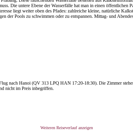
 Prabang. Diese rauschenden Wasserfälle bestehen aus Kalksteinforma
uss. Die untere Ebene der Wasserfälle hat man in einen öffentlichen P
resse liegt weiter oben des Pfades: zahlreiche kleine, natürliche Kalk
gen der Pools zu schwimmen oder zu entspannen. Mittag- und Abendesse
n Flug nach Hanoi (QV 313 LPQ HAN 17:20-18:30). Die Zimmer stehen
 nicht im Preis inbegriffen.
Weiteren Reiseverlauf anzeigen