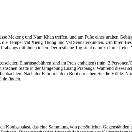
lüsse Mekong und Nam Khan treffen, und am Fuße eines uralten Gebirges
un, die Tempel Vat Xieng Thong und Vat Senna erkunden. Um Ihren Besu
Prabangs mit Ihnen teilen. Der restliche Tag steht dann zu Ihrer freien
leiter, Eintrittsgebühren sind im Preis enthalten) (min. 2 Personen/
histischen Stätte in der Umgebung Luang Prabangs. Während dieses sc
r beobachten. Nach der Fahrt mit dem Boot erreichen Sie die Höhle. N
öhle finden.
n Königspalast, das eine Sammlung von persönlichen Gegenständen de