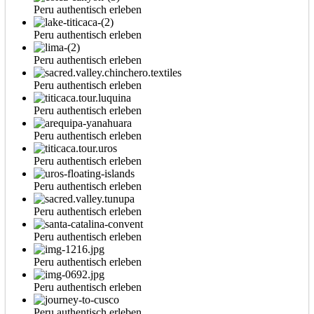
Peru authentisch erleben
Peru authentisch erleben
Peru authentisch erleben
Peru authentisch erleben
Peru authentisch erleben
Peru authentisch erleben
Peru authentisch erleben
Peru authentisch erleben
Peru authentisch erleben
Peru authentisch erleben
Peru authentisch erleben
Peru authentisch erleben
Peru authentisch erleben