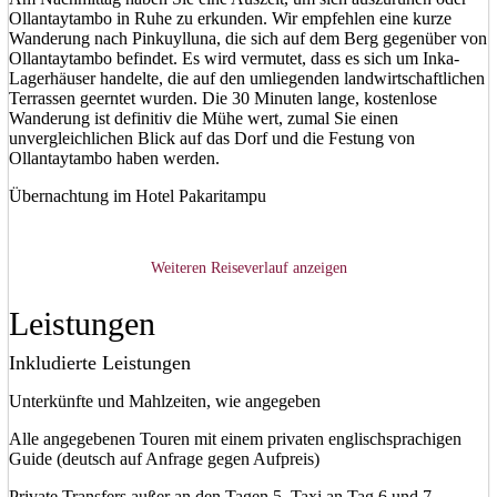
Ollantaytambo in Ruhe zu erkunden. Wir empfehlen eine kurze
Wanderung nach Pinkuylluna, die sich auf dem Berg gegenüber von
Ollantaytambo befindet. Es wird vermutet, dass es sich um Inka-
Lagerhäuser handelte, die auf den umliegenden landwirtschaftlichen
Terrassen geerntet wurden. Die 30 Minuten lange, kostenlose
Wanderung ist definitiv die Mühe wert, zumal Sie einen
unvergleichlichen Blick auf das Dorf und die Festung von
Ollantaytambo haben werden.
Übernachtung im Hotel Pakaritampu
Weiteren Reiseverlauf anzeigen
Leistungen
Inkludierte Leistungen
Unterkünfte und Mahlzeiten, wie angegeben
Alle angegebenen Touren mit einem privaten englischsprachigen
Guide (deutsch auf Anfrage gegen Aufpreis)
Private Transfers außer an den Tagen 5, Taxi an Tag 6 und 7