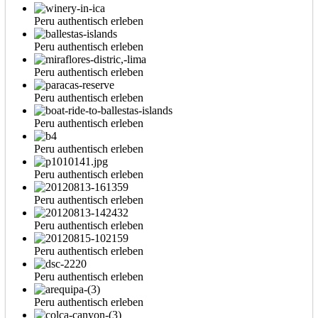
Peru authentisch erleben
Peru authentisch erleben
Peru authentisch erleben
Peru authentisch erleben
Peru authentisch erleben
Peru authentisch erleben
Peru authentisch erleben
Peru authentisch erleben
Peru authentisch erleben
Peru authentisch erleben
Peru authentisch erleben
Peru authentisch erleben