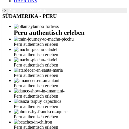
ÜBER UNS
<<
Zurück zur Reiseliste
SÜDAMERIKA - PERU
Peru authentisch erleben
Peru authentisch erleben
Peru authentisch erleben
Peru authentisch erleben
Peru authentisch erleben
Peru authentisch erleben
Peru authentisch erleben
Peru authentisch erleben
Peru authentisch erleben
Peru authentisch erleben