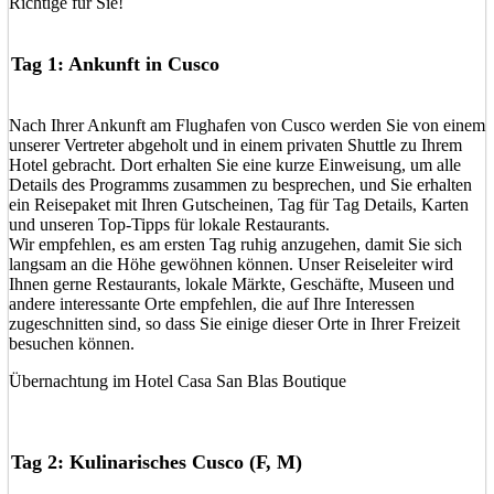
Richtige für Sie!
Tag 1: Ankunft in Cusco
Nach Ihrer Ankunft am Flughafen von Cusco werden Sie von einem
unserer Vertreter abgeholt und in einem privaten Shuttle zu Ihrem
Hotel gebracht. Dort erhalten Sie eine kurze Einweisung, um alle
Details des Programms zusammen zu besprechen, und Sie erhalten
ein Reisepaket mit Ihren Gutscheinen, Tag für Tag Details, Karten
und unseren Top-Tipps für lokale Restaurants.
Wir empfehlen, es am ersten Tag ruhig anzugehen, damit Sie sich
langsam an die Höhe gewöhnen können. Unser Reiseleiter wird
Ihnen gerne Restaurants, lokale Märkte, Geschäfte, Museen und
andere interessante Orte empfehlen, die auf Ihre Interessen
zugeschnitten sind, so dass Sie einige dieser Orte in Ihrer Freizeit
besuchen können.
Übernachtung im Hotel Casa San Blas Boutique
Tag 2: Kulinarisches Cusco (F, M)