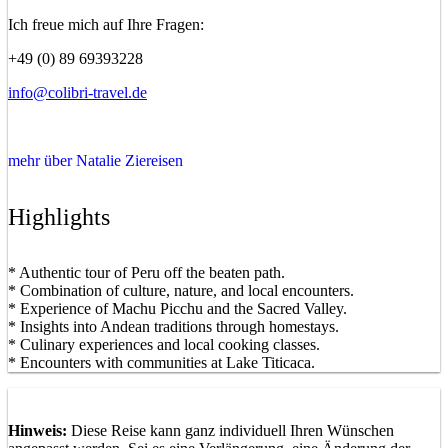
Ich freue mich auf Ihre Fragen:
+49 (0) 89 69393228
info@colibri-travel.de
mehr über Natalie Ziereisen
Highlights
* Authentic tour of Peru off the beaten path.
* Combination of culture, nature, and local encounters.
* Experience of Machu Picchu and the Sacred Valley.
* Insights into Andean traditions through homestays.
* Culinary experiences and local cooking classes.
* Encounters with communities at Lake Titicaca.
Hinweis:
Diese Reise kann ganz individuell Ihren Wünschen