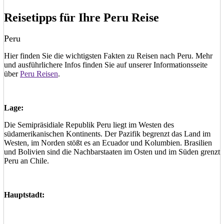
Reisetipps für Ihre Peru Reise
Peru
Hier finden Sie die wichtigsten Fakten zu Reisen nach Peru. Mehr
und ausführlichere Infos finden Sie auf unserer Informationsseite
über
Peru Reisen
.
Lage:
Die Semipräsidiale Republik Peru liegt im Westen des
südamerikanischen Kontinents. Der Pazifik begrenzt das Land im
Westen, im Norden stößt es an Ecuador und Kolumbien. Brasilien
und Bolivien sind die Nachbarstaaten im Osten und im Süden grenzt
Peru an Chile.
Hauptstadt: