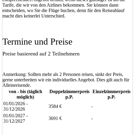
Tarife, die wir von den Airlines bekommen. Sie können dann
entscheiden, wo Sie die Flüge buchen, denn für den Reiseablauf
macht dies keinerlei Unterschied.
Termine und Preise
Preise basierend auf 2 Teilnehmern
Anmerkung: Sollten mehr als 2 Personen reisen, sinkt der Preis,
gerne unterbreiten wir ein individuelles Angebot. Dies gilt auch für
Alleinreisende.
von - bis (täglich
Doppelzimmerpreis
Einzelzimmerpreis
möglich)
p.P.
p.P.
01/01/2026 -
3584 €
-
31/12/2026
01/01/2027 -
3691 €
-
31/12/2027
Eine unverbindliche Anfrage stellen
Eine Frage stellen