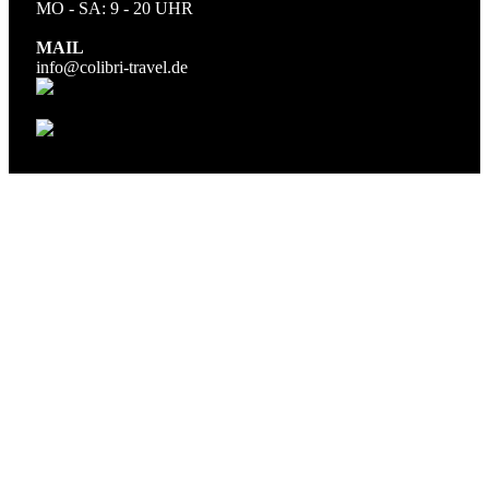
MO - SA: 9 - 20 UHR
MAIL
info@colibri-travel.de