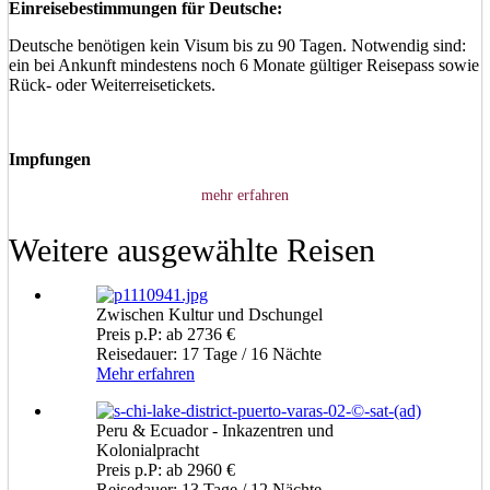
Einreisebestimmungen für Deutsche:
Deutsche benötigen kein Visum bis zu 90 Tagen. Notwendig sind:
ein bei Ankunft mindestens noch 6 Monate gültiger Reisepass sowie
Rück- oder Weiterreisetickets.
Impfungen
mehr erfahren
Weitere ausgewählte Reisen
Zwischen Kultur und Dschungel
Preis p.P: ab 2736 €
Reisedauer: 17 Tage / 16 Nächte
Mehr erfahren
Peru & Ecuador - Inkazentren und
Kolonialpracht
Preis p.P: ab 2960 €
Reisedauer: 13 Tage / 12 Nächte