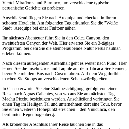
Viertel Miraflores und Barranco, um verschiedene typische
peruanische Gerichte zu probieren.
Anschließend fliegen Sie nach Arequipa und checken in Ihrem
schönen Hotel ein. Am folgenden Tag erkunden Sie die "Weiße
Stadt" Arequipa bei einer Fußtour näher.
Ihr nächstes Abenteuer führt Sie in den Colca Canyon, den
zweittiefsten Canyon der Welt. Hier erwartet Sie ein 3-tägiges
Programm, bei dem Sie die atemberaubende Natur Perus hautnah
erleben können.
Nach diesem aufregenden Aufenthalt geht es weiter nach Puno. Hier
lernen Sie die Inseln Uros und Taquile auf dem Titicaca-See kennen,
bevor Sie mit dem Bus nach Cusco fahren. Auf dem Weg dorthin
machen Sie Stopps an verschiedenen Sehenswürdigkeiten.
In Cusco erwartet Sie eine Stadtbesichtigung, gefolgt von einer
Reise nach Aguas Calientes, von wo aus Sie am nächsten Tag
Machu Picchu besichtigen werden. Anschließend verbringen Sie
einen Tag im Heiligen Tal und unternehmen dort eine Tour, bevor
Sie einen weiteren Höhepunkt erreichen – den Vinicunca, den
berühmten Regenbogenberg.
Als krönender Abschluss Ihrer Reise tauchen Sie in das