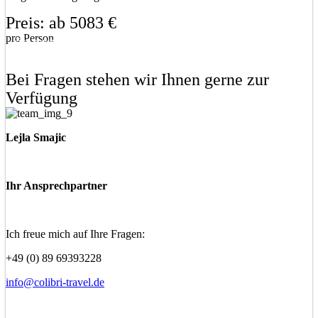
Preis: ab 5083 €
pro Person
Eine unverbindliche Anfrage stellen
Eine Frage stellen
Bei Fragen stehen wir Ihnen gerne zur
Verfügung
Lejla Smajic
Ihr Ansprechpartner
Ich freue mich auf Ihre Fragen:
+49 (0) 89 69393228
info@colibri-travel.de